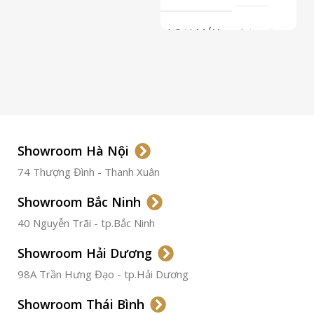
LOẠI MÁY
Automatic
ETA 2824-2
Top Grade
LOẠI KÍNH
Sapphire
LOẠI DÂY
Dây Da
Showroom Hà Nội
74 Thượng Đình - Thanh Xuân
CHẤT LIỆU VỎ
Thép
Không
Gỉ
Showroom Bắc Ninh
40 Nguyễn Trãi - tp.Bắc Ninh
ĐƯỜNG KÍNH
36.5mm
Showroom Hải Dương
CHỐNG NƯỚC
50m
98A Trần Hưng Đạo - tp.Hải Dương
Showroom Thái Bình
TÌNH TRẠNG
Đã qua