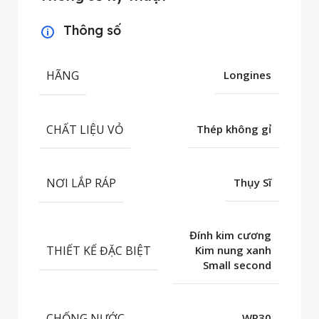
Thông số
HÃNG
Longines
CHẤT LIỆU VỎ
Thép không gỉ
NƠI LẮP RÁP
Thụy Sĩ
Đính kim cương
THIẾT KẾ ĐẶC BIỆT
Kim nung xanh
Small second
CHỐNG NƯỚC
WR30