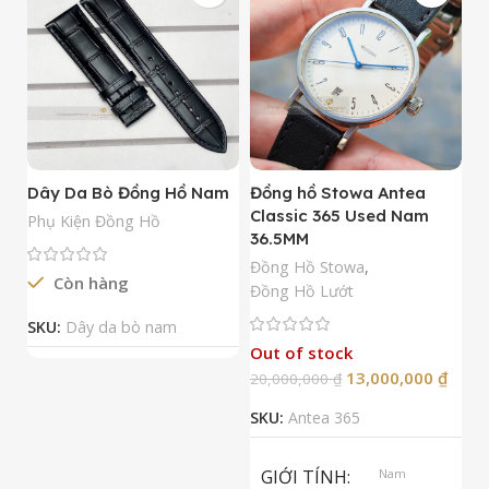
Dây Da Bò Đồng Hồ Nam
Đồng hồ Stowa Antea
Đ
Classic 365 Used Nam
A
Phụ Kiện Đồng Hồ
36.5MM
M
N
Đồng Hồ Stowa
,
Còn hàng
Đ
Đồng Hồ Lướt
Đ
SKU:
Dây da bò nam
Out of stock
13,000,000
₫
20,000,000
₫
2
SKU:
Antea 365
S
GIỚI TÍNH
Nam