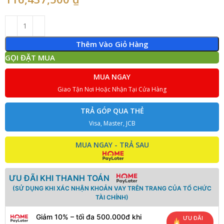
Thêm Vào Giỏ Hàng
GỌI ĐẶT MUA
MUA NGAY
Giao Tận Nơi Hoặc Nhận Tại Cửa Hàng
TRẢ GÓP QUA THẺ
Visa, Master, JCB
MUA NGAY - TRẢ SAU
ƯU ĐÃI KHI THANH TOÁN
(SỬ DỤNG KHI XÁC NHẬN KHOẢN VAY TRÊN TRANG CỦA TỔ CHỨC
TÀI CHÍNH)
Giảm 10% – tối đa 500.000đ khi
ƯU ĐÃI