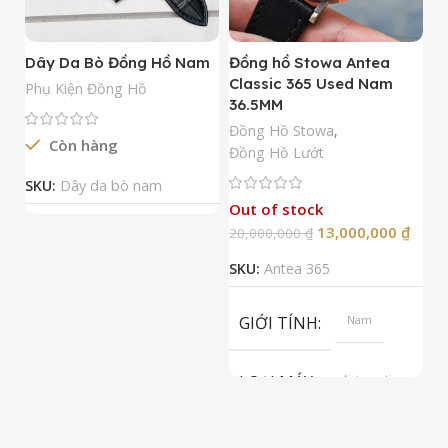
Dây Da Bò Đồng Hồ Nam
Đồng hồ Stowa Antea
Đ
Classic 365 Used Nam
A
Phụ Kiện Đồng Hồ
36.5MM
M
N
Đồng Hồ Stowa
,
Còn hàng
Đ
Đồng Hồ Lướt
Đ
SKU:
Dây da bò nam
Out of stock
13,000,000
₫
20,000,000
₫
2
SKU:
Antea 365
S
GIỚI TÍNH
Nam
LOẠI MÁY
Automatic
ETA 2824-2
Top Grade