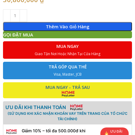
Thêm Vào Giỏ Hàng
GỌI ĐẶT MUA
MUA NGAY
Giao Tận Nơi Hoặc Nhận Tại Cửa Hàng
TRẢ GÓP QUA THẺ
Visa, Master, JCB
MUA NGAY - TRẢ SAU
ƯU ĐÃI KHI THANH TOÁN
(SỬ DỤNG KHI XÁC NHẬN KHOẢN VAY TRÊN TRANG CỦA TỔ CHỨC
TÀI CHÍNH)
Giảm 10% – tối đa 500.000đ khi
ƯU ĐÃI