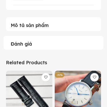
Mô tả sản phẩm
Đánh giá
Related Products
-35%
-