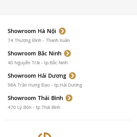
LOẠI KÍNH
Sapphire
LOẠI DÂY
Dây Da
Showroom Hà Nội
74 Thượng Đình - Thanh Xuân
CHẤT LIỆU VỎ
Thép
Không
Gỉ
Showroom Bắc Ninh
40 Nguyễn Trãi - tp.Bắc Ninh
ĐƯỜNG KÍNH
36.5mm
Showroom Hải Dương
CHỐNG NƯỚC
50m
98A Trần Hưng Đạo - tp.Hải Dương
Showroom Thái Bình
TÌNH TRẠNG
Đã qua
sử
470 Lý Bôn - tp.Thái Bình
dụng