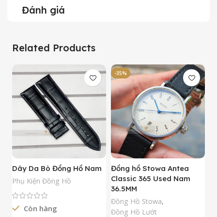
Đánh giá
Related Products
-35%
-
Dây Da Bò Đồng Hồ Nam
Đồng hồ Stowa Antea
Đ
Classic 365 Used Nam
A
Phụ Kiện Đồng Hồ
36.5MM
M
N
Đồng Hồ Stowa
,
Còn hàng
Đ
Đồng Hồ Lướt