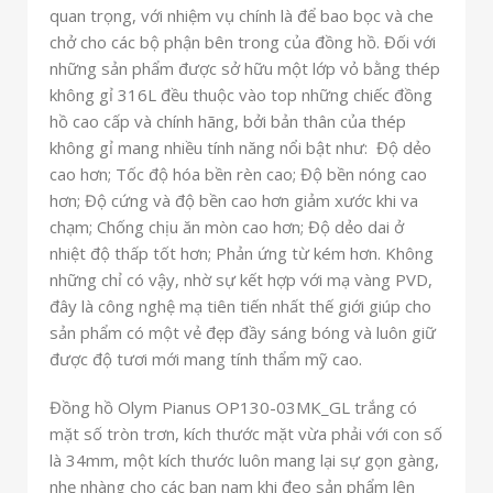
quan trọng, với nhiệm vụ chính là để bao bọc và che
chở cho các bộ phận bên trong của đồng hồ. Đối với
những sản phẩm được sở hữu một lớp vỏ bằng thép
không gỉ 316L đều thuộc vào top những chiếc đồng
hồ cao cấp và chính hãng, bởi bản thân của thép
không gỉ mang nhiều tính năng nổi bật như: Độ dẻo
cao hơn; Tốc độ hóa bền rèn cao; Độ bền nóng cao
hơn; Độ cứng và độ bền cao hơn giảm xước khi va
chạm; Chống chịu ăn mòn cao hơn; Độ dẻo dai ở
nhiệt độ thấp tốt hơn; Phản ứng từ kém hơn. Không
những chỉ có vậy, nhờ sự kết hợp với mạ vàng PVD,
đây là công nghệ mạ tiên tiến nhất thế giới giúp cho
sản phẩm có một vẻ đẹp đầy sáng bóng và luôn giữ
được độ tươi mới mang tính thẩm mỹ cao.
Đồng hồ Olym Pianus OP130-03MK_GL trắng có
mặt số tròn trơn, kích thước mặt vừa phải với con số
là 34mm, một kích thước luôn mang lại sự gọn gàng,
nhẹ nhàng cho các bạn nam khi đeo sản phẩm lên