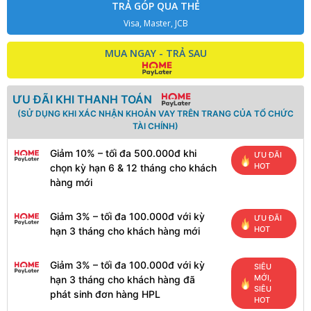
TRẢ GÓP QUA THẺ
Visa, Master, JCB
MUA NGAY - TRẢ SAU
ƯU ĐÃI KHI THANH TOÁN
(SỬ DỤNG KHI XÁC NHẬN KHOẢN VAY TRÊN TRANG CỦA TỔ CHỨC
TÀI CHÍNH)
Giảm 10% – tối đa 500.000đ khi
ƯU ĐÃI
HOT
chọn kỳ hạn 6 & 12 tháng cho khách
hàng mới
Giảm 3% – tối đa 100.000đ với kỳ
ƯU ĐÃI
HOT
hạn 3 tháng cho khách hàng mới
Giảm 3% – tối đa 100.000đ với kỳ
SIÊU
MỚI,
hạn 3 tháng cho khách hàng đã
SIÊU
phát sinh đơn hàng HPL
HOT