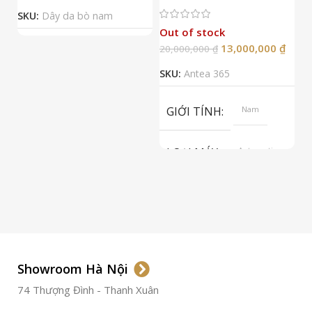
Đ
SKU:
Dây da bò nam
Out of stock
13,000,000
₫
20,000,000
₫
2
SKU:
Antea 365
S
GIỚI TÍNH
Nam
LOẠI MÁY
Automatic
ETA 2824-2
Top Grade
LOẠI KÍNH
Sapphire
LOẠI DÂY
Dây Da
Showroom Hà Nội
74 Thượng Đình - Thanh Xuân
CHẤT LIỆU VỎ
Thép
Không
Gỉ