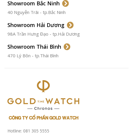
Showroom Bắc Ninh
40 Nguyễn Trãi - tp.Bắc Ninh
ĐƯỜNG KÍNH
36.5mm
Showroom Hải Dương
CHỐNG NƯỚC
50m
98A Trần Hưng Đạo - tp.Hải Dương
Showroom Thái Bình
TÌNH TRẠNG
Đã qua
sử
470 Lý Bôn - tp.Thái Bình
dụng
Hotline: 081 305 5555