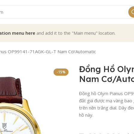
ation menu here
and add it to the "Main menu" location.
anus OP99141-71AGK-GL-T Nam Cơ/Automatic
Đồng Hồ Oly
-15%
Nam Cơ/Aut
Đồng hồ Olym Pianus OP991
đắt giá được mạ vàng bao 
trên nền trắng dial. Dây đ
hồ này.