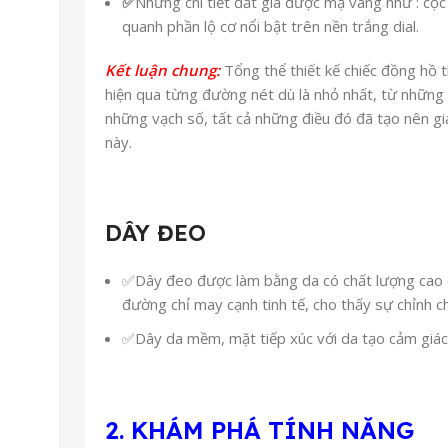
✅
Những chi tiết đắt giá được mạ vàng như : cọ
quanh phần lộ cơ nổi bật trên nền trắng dial.
Kết luận chung:
Tổng thể thiết kế chiếc đồng hồ 
hiện qua từng đường nét dù là nhỏ nhất, từ những 
những vạch số, tất cả những điều đó đã tạo nên giá
này.
DÂY ĐEO
✅Dây đeo được làm bằng da có chất lượng cao 
đường chỉ may cạnh tinh tế, cho thấy sự chỉnh c
✅Dây da mềm, mặt tiếp xúc với da tạo cảm giác
2. KHÁM PHÁ TÍNH NĂNG