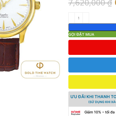
7,620,000
₫
GỌI ĐẶT MUA
ƯU ĐÃI KHI THANH T
(SỬ DỤNG KHI X
Giảm 10% – tối đa