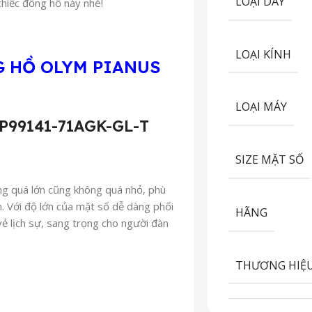
LOẠI DÂY
chiếc đồng hồ này nhé!
LOẠI KÍNH
G HỒ
OLYM PIANUS
LOẠI MÁY
99141-71AGK-GL-T
SIZE MẶT SỐ
ng quá lớn cũng không quá nhỏ, phù
. Với độ lớn của mặt số dễ dàng phối
HÃNG
vẻ lịch sự, sang trọng cho người đàn
THƯƠNG HIỆ