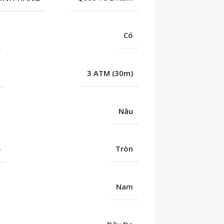
Có
C
3 ATM (30m)
Nâu
Ố
Tròn
Nam