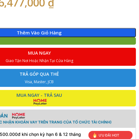
6,477,000
₫
Thêm Vào Giỏ Hàng
MUA NGAY
Giao Tận Nơi Hoặc Nhận Tại Cửa Hàng
TRẢ GÓP QUA THẺ
Visa, Master, JCB
MUA NGAY - TRẢ SAU
OÁN
ÁC NHẬN KHOẢN VAY TRÊN TRANG CỦA TỔ CHỨC TÀI CHÍNH)
 500.000đ khi chọn kỳ hạn 6 & 12 tháng
ƯU ĐÃI HOT