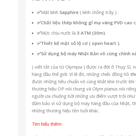
✅
Mặt kính
Sapphire
( kính chống trầy ) .
✅Chất liệu thép không gỉ
mạ vàng PVD
cao c
✅
Mức chịu nước là
3 ATM (30m).
✅Thiết kế mặt số lộ cơ ( open heart ).
✅Sử dụng
bộ máy Nhật Bản
vô cùng chính xá
( viết tắt của từ Olympia ) được ra đời ở Thụy Sĩ, 
hàng đầu thế giới. Vì lẽ đó, những chiếc đồng hồ
th
được những tiêu chuẩn vô cùng khắt khe trước khi 
thương hiệu OP nói chung và Olym pianus nói riêng
người ưa chuộng bởi những ưu điểm vượt trội như l
đảm bảo vì sử dụng bộ máy hàng đầu của Nhật, thiế
những thương hiệu tên tuổi khác.
Tìm hiểu thêm: