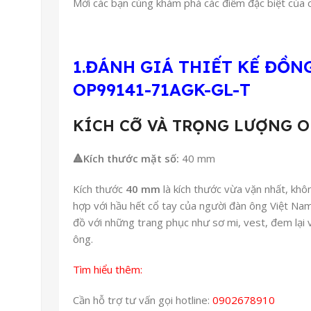
Mời các bạn cùng
khám phá các điểm đặc biệt của 
1.ĐÁNH GIÁ THIẾT KẾ ĐỒN
OP99141-71AGK-GL-T
KÍCH CỠ VÀ TRỌNG LƯỢNG OP
🔺
Kích thước mặt số:
40 mm
Kích thước
40 mm
là kích thước vừa vặn nhất, khô
hợp với hầu hết cổ tay của người đàn ông Việt Nam
đồ với những trang phục như sơ mi, vest, đem lại 
ông.
Tìm hiểu thêm:
Cần hỗ trợ tư vấn gọi hotline:
0902678910