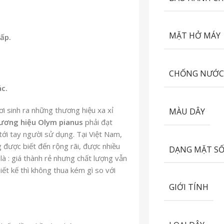
MẶT HỞ MÁY
ấp.
CHỐNG NƯỚ
c.
nơi sinh ra những thương hiệu xa xỉ
MÀU DÂY
ương hiệu Olym pianus
phải đạt
tới tay người sử dụng. Tại Việt Nam,
 được biết đến rộng rãi, được nhiều
DẠNG MẶT S
à : giá thành rẻ nhưng chất lượng vẫn
t kế thì không thua kém gì so với
GIỚI TÍNH