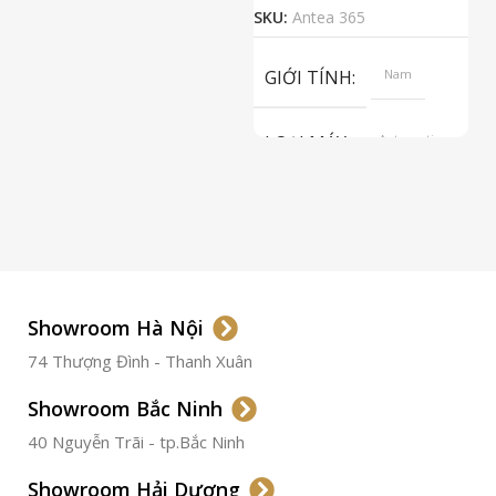
2
SKU:
Antea 365
S
GIỚI TÍNH
Nam
LOẠI MÁY
Automatic
ETA 2824-2
Top Grade
LOẠI KÍNH
Sapphire
LOẠI DÂY
Dây Da
Showroom Hà Nội
74 Thượng Đình - Thanh Xuân
CHẤT LIỆU VỎ
Thép
Không
Gỉ
Showroom Bắc Ninh
40 Nguyễn Trãi - tp.Bắc Ninh
ĐƯỜNG KÍNH
36.5mm
Showroom Hải Dương