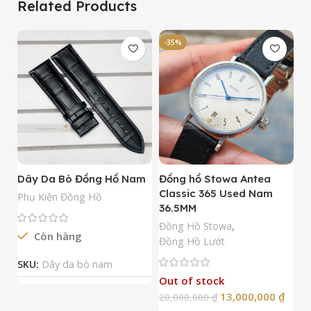
Related Products
-35%
-
Dây Da Bò Đồng Hồ Nam
Đồng hồ Stowa Antea
Đ
Classic 365 Used Nam
A
Phụ Kiện Đồng Hồ
36.5MM
M
N
Đồng Hồ Stowa
,
Còn hàng
Đ
Đồng Hồ Lướt
Đ
SKU:
Dây da bò nam
Out of stock
13,000,000
₫
20,000,000
₫