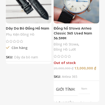
Dây Da Bò Đồng Hồ Nam
Đồng hồ Stowa Antea
Đ
Classic 365 Used Nam
A
Phụ Kiện Đồng Hồ
36.5MM
M
N
Đồng Hồ Stowa
,
Còn hàng
Đ
Đồng Hồ Lướt
Đ
SKU:
Dây da bò nam
Out of stock
13,000,000
₫
20,000,000
₫
2
SKU:
Antea 365
S
GIỚI TÍNH
Nam
LOẠI MÁY
Automatic