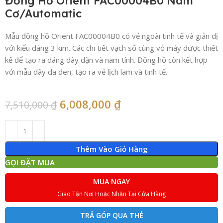
Đồng Hồ Orient FAC00004B0 Nam
Cơ/Automatic
Mẫu đồng hồ Orient FAC00004B0 có vẻ ngoài tinh tế và giản dị
với kiểu dáng 3 kim. Các chi tiết vạch số cùng vỏ máy được thiết
kế để tạo ra dáng dày dặn và nam tính. Đồng hồ còn kết hợp
với mẫu dây da đen, tạo ra vẻ lịch lãm và tinh tế.
6,008,000
₫
7,510,000
₫
Thêm Vào Giỏ Hàng
GỌI ĐẶT MUA
MUA NGAY
Giao Tận Nơi Hoặc Nhận Tại Cửa Hàng
TRẢ GÓP QUA THẺ