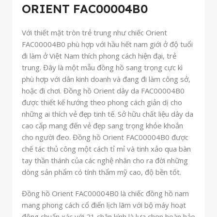
ORIENT FAC00004B0
Với thiết mặt tròn trẻ trung như chiếc Orient
FAC00004B0 phù hợp với hầu hết nam giới ở độ tuổi
đi làm ở Việt Nam thích phong cách hiện đại, trẻ
trung. Đây là một mẫu đồng hồ sang trọng cực kì
phù hợp với dân kinh doanh và đang đi làm công sở,
hoặc đi chơi. Đồng hồ Orient dây da FAC00004B0
được thiết kế hướng theo phong cách giản dị cho
những ai thích vẻ đẹp tinh tế. Sở hữu chất liệu dây da
cao cấp mang đến vẻ đẹp sang trọng khỏe khoắn
cho người đeo. Đồng hồ Orient FAC00004B0 được
chế tác thủ công một cách tỉ mỉ và tinh xảo qua bàn
tay thần thánh của các nghệ nhân cho ra đời những
dòng sản phẩm có tính thẩm mỹ cao, độ bền tốt.
Đồng hồ Orient FAC00004B0 là chiếc đồng hồ nam
mang phong cách cổ điển lịch lãm với bộ máy hoạt
động chuẩn xác với 21 chân kính là lựa chọn hoàn hảo