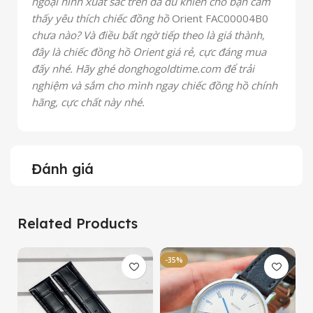
ngoại hình xuất sắc trên đã đủ khiến cho bạn cảm
thấy yêu thích chiếc đồng hồ
Orient FAC00004B0
chưa nào? Và điều bất ngờ tiếp theo là giá thành,
đây là chiếc đồng hồ Orient giá rẻ, cực đáng mua
đấy nhé. Hãy ghé donghogoldtime.com để trải
nghiệm và sắm cho mình ngay chiếc
đồng hồ chính
hãng, cực chất này nhé.
Đánh giá
Related Products
-35%
-