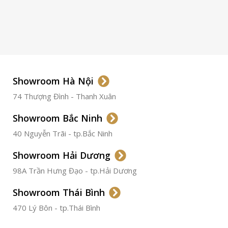
ETA 2824-2
Top Grade
LOẠI KÍNH
Sapphire
LOẠI DÂY
Dây Da
Showroom Hà Nội
74 Thượng Đình - Thanh Xuân
CHẤT LIỆU VỎ
Thép
Không
Gỉ
Showroom Bắc Ninh
40 Nguyễn Trãi - tp.Bắc Ninh
ĐƯỜNG KÍNH
36.5mm
Showroom Hải Dương
CHỐNG NƯỚC
50m
98A Trần Hưng Đạo - tp.Hải Dương
Showroom Thái Bình
TÌNH TRẠNG
Đã qua
sử
470 Lý Bôn - tp.Thái Bình
dụng