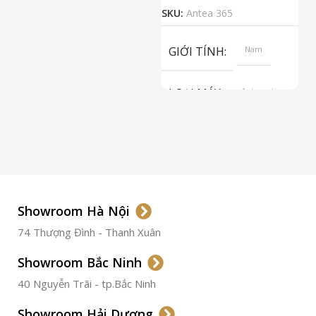
2
SKU:
Antea 365
S
GIỚI TÍNH
Nam
LOẠI MÁY
Automatic
ETA 2824-2
Top Grade
LOẠI KÍNH
Sapphire
LOẠI DÂY
Dây Da
Showroom Hà Nội
74 Thượng Đình - Thanh Xuân
CHẤT LIỆU VỎ
Thép
Không
Gỉ
Showroom Bắc Ninh
40 Nguyễn Trãi - tp.Bắc Ninh
ĐƯỜNG KÍNH
36.5mm
Showroom Hải Dương