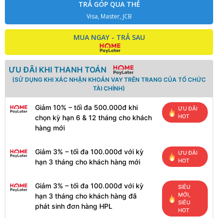
TRẢ GÓP QUA THẺ
Visa, Master, JCB
MUA NGAY - TRẢ SAU
ƯU ĐÃI KHI THANH TOÁN
(SỬ DỤNG KHI XÁC NHẬN KHOẢN VAY TRÊN TRANG CỦA TỔ CHỨC
TÀI CHÍNH)
Giảm 10% – tối đa 500.000đ khi
ƯU ĐÃI
HOT
chọn kỳ hạn 6 & 12 tháng cho khách
hàng mới
Giảm 3% – tối đa 100.000đ với kỳ
ƯU ĐÃI
HOT
hạn 3 tháng cho khách hàng mới
Giảm 3% – tối đa 100.000đ với kỳ
SIÊU
MỚI,
hạn 3 tháng cho khách hàng đã
SIÊU
phát sinh đơn hàng HPL
HOT