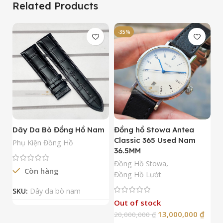
Related Products
-35%
-
Dây Da Bò Đồng Hồ Nam
Đồng hồ Stowa Antea
Đ
Classic 365 Used Nam
A
Phụ Kiện Đồng Hồ
36.5MM
M
N
Đồng Hồ Stowa
,
Còn hàng
Đ
Đồng Hồ Lướt
Đ
SKU:
Dây da bò nam
Out of stock
13,000,000
₫
20,000,000
₫