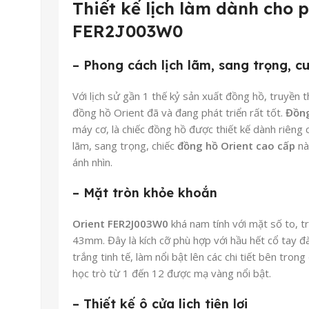
Thiết kế lịch làm dành cho 
FER2J003W0
– Phong cách lịch lãm, sang trọng, c
Với lịch sử gần 1 thế kỷ sản xuất đồng hồ, truyền 
đồng hồ Orient đã và đang phát triển rất tốt.
Đồng
máy cơ, là chiếc đồng hồ được thiết kế dành riêng 
lãm, sang trọng, chiếc
đồng hồ Orient cao cấp
nà
ánh nhìn.
– Mặt tròn khỏe khoắn
Orient FER2J003W0
khá nam tính với mặt số to, 
43mm. Đây là kích cỡ phù hợp với hầu hết cổ tay 
trắng tinh tế, làm nổi bật lên các chi tiết bên tro
học trò từ 1 đến 12 được mạ vàng nổi bật.
– Thiết kế ô cửa lịch tiện lợi