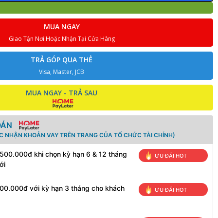
MUA NGAY
Giao Tận Nơi Hoặc Nhận Tại Cửa Hàng
TRẢ GÓP QUA THẺ
Visa, Master, JCB
MUA NGAY - TRẢ SAU
OÁN
ÁC NHẬN KHOẢN VAY TRÊN TRANG CỦA TỔ CHỨC TÀI CHÍNH)
 500.000đ khi chọn kỳ hạn 6 & 12 tháng
ƯU ĐÃI HOT
ới
100.000đ với kỳ hạn 3 tháng cho khách
ƯU ĐÃI HOT