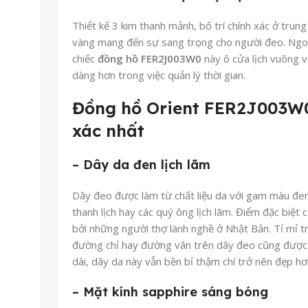
Thiết kế 3 kim thanh mảnh, bố trí chính xác ở tru
vàng mang đến sự sang trọng cho người đeo. Ngoài
chiếc
đồng hồ FER2J003W0
này ô cửa lịch vuông vắ
dàng hơn trong việc quản lý thời gian.
Đồng hồ Orient FER2J003W0 
xác nhất
– Dây da đen lịch lãm
Dây đeo được làm từ chất liệu da với gam màu đen 
thanh lịch hay các quý ông lịch lãm. Điểm đặc biệt
bởi những người thợ lành nghề ở Nhật Bản. Tỉ mỉ 
đường chỉ hay đường vân trên dây đeo cũng được c
dài, dây da này vẫn bền bỉ thậm chí trở nên đẹp hơ
– Mặt kính sapphire sáng bóng