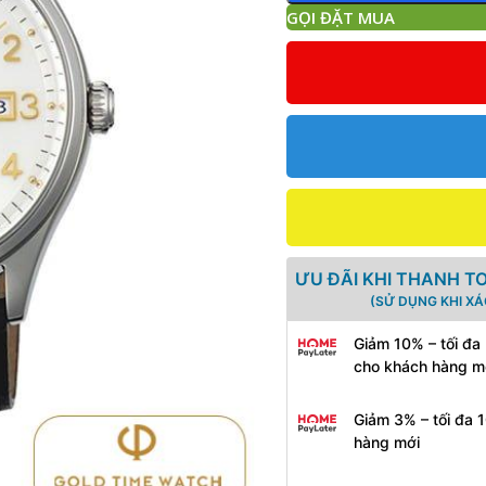
GỌI ĐẶT MUA
ƯU ĐÃI KHI THANH T
(SỬ DỤNG KHI X
Giảm 10% – tối đa
cho khách hàng m
Giảm 3% – tối đa 
hàng mới