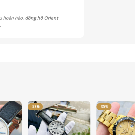
ệu hoàn hảo,
đồng hồ Orient
.
-58%
-35%