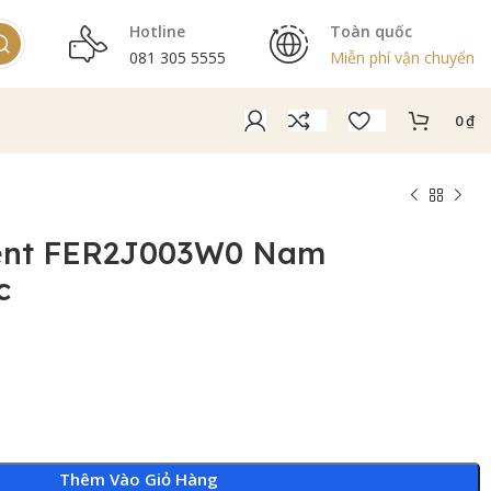
Hotline
Toàn quốc
081 305 5555
Miễn phí vận chuyển
0
₫
ent FER2J003W0 Nam
c
Thêm Vào Giỏ Hàng