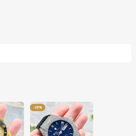
-38%
-50%