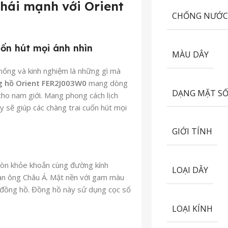
phái mạnh với Orient
CHỐNG NƯỚ
uốn hút mọi ánh nhìn
MÀU DÂY
thống và kinh nghiệm là những gì mà
 hồ Orient FER2J003W0
mang dòng
DẠNG MẶT S
cho nam giới. Mang phong cách lịch
y sẽ giúp các chàng trai cuốn hút mọi
GIỚI TÍNH
tròn khỏe khoắn cùng đường kính
LOẠI DÂY
đàn ông Châu Á. Mặt nền với gam màu
ng đồng hồ. Đồng hồ này
sử dụng cọc số
LOẠI KÍNH