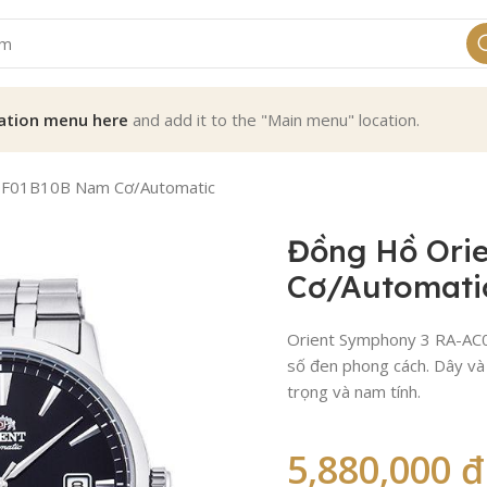
ation menu here
and add it to the "Main menu" location.
0F01B10B Nam Cơ/Automatic
Đồng Hồ Ori
Cơ/Automati
Orient Symphony 3 RA-AC0F
số đen phong cách. Dây và 
trọng và nam tính.
5,880,000
₫