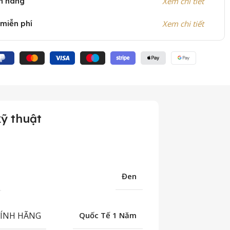
h hãng
Xem chi tiết
 miễn phí
Xem chi tiết
ỹ thuật
Đen
HÍNH HÃNG
Quốc Tế 1 Năm