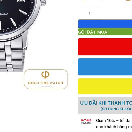
GỌI ĐẶT MUA
ƯU ĐÃI KHI THANH T
(SỬ DỤNG KHI X
Giảm 10% – tối đa
cho khách hàng m