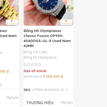
anus
Đồng Hồ Olympianus
Đồng Hồ Orient 
Used Nam
Classic Fusion OP990-
Kamasu Limited 
45ADDGS-GL-X Used Nam
AA0007A09A U
42MM
42MM
Đồng Hồ Lướt
,
Đồng Hồ Lướt
,
Đồ
us
Đồng hồ Olympianus
Còn hàng
Out of stock
5,50
,000
₫
10,900,000
₫
5,500,000
₫
8,900,000
₫
Thêm Vào G
p
Đọc Tiếp
SKU:
RA-AA0007A
V
SKU:
OP990-45ADDGS-GL-X
LOẠI MÁY
A
Olympianus
THƯƠNG HIỆU
Olympianus