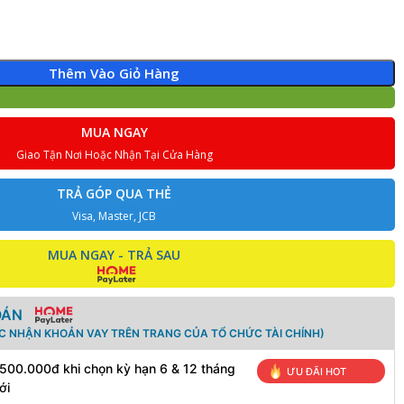
Thêm Vào Giỏ Hàng
MUA NGAY
Giao Tận Nơi Hoặc Nhận Tại Cửa Hàng
TRẢ GÓP QUA THẺ
Visa, Master, JCB
MUA NGAY - TRẢ SAU
OÁN
ÁC NHẬN KHOẢN VAY TRÊN TRANG CỦA TỔ CHỨC TÀI CHÍNH)
 500.000đ khi chọn kỳ hạn 6 & 12 tháng
ƯU ĐÃI HOT
ới