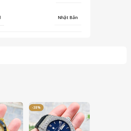
U
Nhật Bản
-38%
-50%