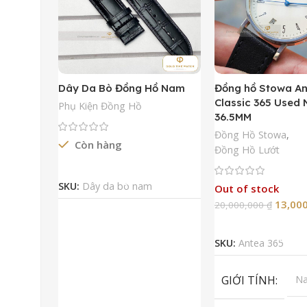
Dây Da Bò Đồng Hồ Nam
Đồng hồ Stowa A
Classic 365 Used
Phụ Kiện Đồng Hồ
36.5MM
Đồng Hồ Stowa
,
Còn hàng
Đồng Hồ Lướt
Đọc Tiếp
SKU:
Dây da bò nam
Out of stock
13,00
20,000,000
₫
Đọc Tiếp
SKU:
Antea 365
GIỚI TÍNH
N