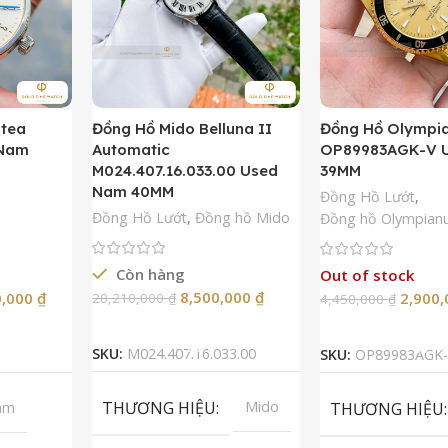
ntea
Đồng Hồ Mido Belluna II
Đồng Hồ Olympi
 Nam
Automatic
OP89983AGK-V 
M024.407.16.033.00 Used
39MM
Nam 40MM
Đồng Hồ Lướt
,
Đồng Hồ Lướt
,
Đồng hồ Mido
Đồng hồ Olympian
Còn hàng
Out of stock
8,500,000
₫
0,000
₫
2,900
20,210,000
₫
4,450,000
₫
Thêm Vào Giỏ Hàng
Đọc Tiế
SKU:
M024.407.16.033.00
SKU:
OP89983AGK-
THƯƠNG HIỆU
Mido
am
THƯƠNG HIỆU