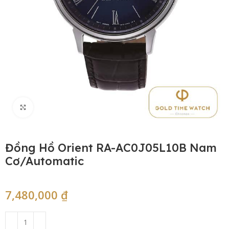
Click to enlarge
Đồng Hồ Orient RA-AC0J05L10B Nam
Cơ/Automatic
7,480,000
₫