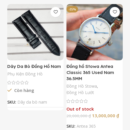
-35%
-
Dây Da Bò Đồng Hồ Nam
Đồng hồ Stowa Antea
Đ
Classic 365 Used Nam
A
Phụ Kiện Đồng Hồ
36.5MM
M
N
Đồng Hồ Stowa
,
Còn hàng
Đ
Đồng Hồ Lướt
Đ
SKU:
Dây da bò nam
Out of stock
13,000,000
₫
20,000,000
₫
2
SKU:
Antea 365