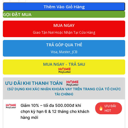
Thêm Vào Giỏ Hàng
GỌI ĐẶT MUA
MUA NGAY
Giao Tận Nơi Hoặc Nhận Tại Cửa Hàng
TRẢ GÓP QUA THẺ
Visa, Master, JCB
MUA NGAY - TRẢ SAU
ƯU ĐÃI KHI THANH TOÁN
(SỬ DỤNG KHI XÁC NHẬN KHOẢN VAY TRÊN TRANG CỦA TỔ CHỨC
TÀI CHÍNH)
Giảm 10% – tối đa 500.000đ khi
ƯU ĐÃI
HOT
chọn kỳ hạn 6 & 12 tháng cho khách
hàng mới