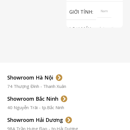
S
GIỚI TÍNH
Nam
LOẠI MÁY
Automatic
ETA 2824-2
Top Grade
LOẠI KÍNH
Sapphire
LOẠI DÂY
Dây Da
Showroom Hà Nội
74 Thượng Đình - Thanh Xuân
CHẤT LIỆU VỎ
Thép
Không
Gỉ
Showroom Bắc Ninh
40 Nguyễn Trãi - tp.Bắc Ninh
ĐƯỜNG KÍNH
36.5mm
Showroom Hải Dương
CHỐNG NƯỚC
50m
98A Trần Hưng Đạo - tp.Hải Dương