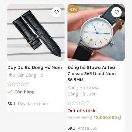
-35%
-
Dây Da Bò Đồng Hồ Nam
Đồng hồ Stowa Antea
Đ
Classic 365 Used Nam
A
Phụ Kiện Đồng Hồ
36.5MM
M
N
Đồng Hồ Stowa
,
Còn hàng
Đ
Đồng Hồ Lướt
Đ
SKU:
Dây da bò nam
Out of stock
13,000,000
₫
20,000,000
₫
2
SKU:
Antea 365