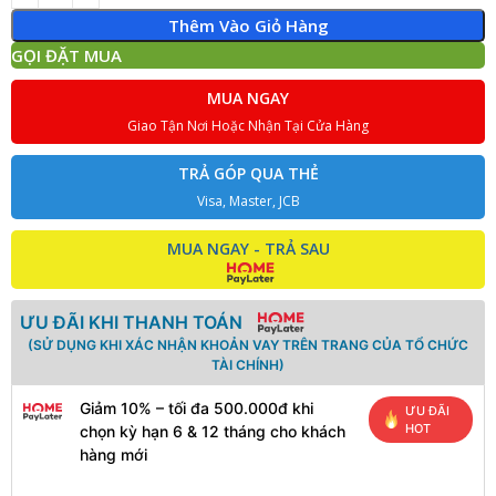
Thêm Vào Giỏ Hàng
GỌI ĐẶT MUA
MUA NGAY
Giao Tận Nơi Hoặc Nhận Tại Cửa Hàng
TRẢ GÓP QUA THẺ
Visa, Master, JCB
MUA NGAY - TRẢ SAU
ƯU ĐÃI KHI THANH TOÁN
(SỬ DỤNG KHI XÁC NHẬN KHOẢN VAY TRÊN TRANG CỦA TỔ CHỨC
TÀI CHÍNH)
Giảm 10% – tối đa 500.000đ khi
ƯU ĐÃI
HOT
chọn kỳ hạn 6 & 12 tháng cho khách
hàng mới