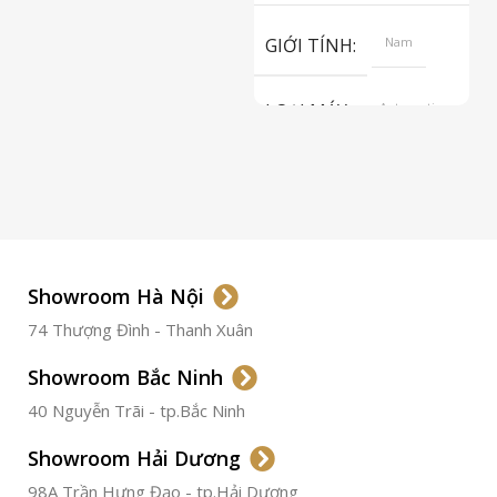
S
GIỚI TÍNH
Nam
LOẠI MÁY
Automatic
ETA 2824-2
Top Grade
LOẠI KÍNH
Sapphire
LOẠI DÂY
Dây Da
Showroom Hà Nội
74 Thượng Đình - Thanh Xuân
CHẤT LIỆU VỎ
Thép
Không
Gỉ
Showroom Bắc Ninh
40 Nguyễn Trãi - tp.Bắc Ninh
ĐƯỜNG KÍNH
36.5mm
Showroom Hải Dương
CHỐNG NƯỚC
50m
98A Trần Hưng Đạo - tp.Hải Dương