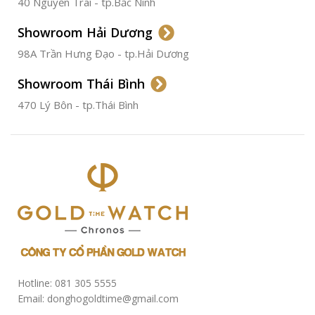
40 Nguyễn Trãi - tp.Bắc Ninh
ĐƯỜNG KÍNH
36.5mm
Showroom Hải Dương
CHỐNG NƯỚC
50m
98A Trần Hưng Đạo - tp.Hải Dương
Showroom Thái Bình
TÌNH TRẠNG
Đã qua
sử
470 Lý Bôn - tp.Thái Bình
dụng
Hotline: 081 305 5555
Email: donghogoldtime@gmail.com