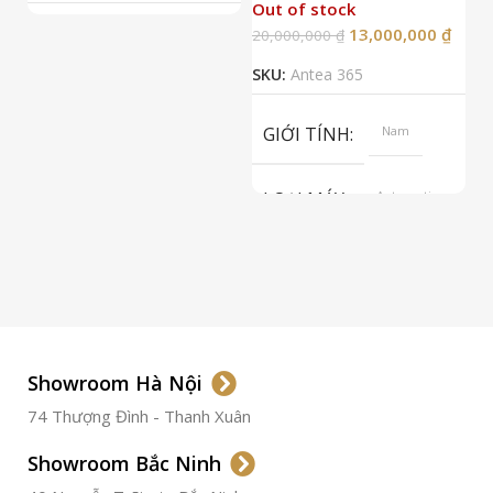
Out of stock
13,000,000
₫
20,000,000
₫
2
SKU:
Antea 365
S
GIỚI TÍNH
Nam
LOẠI MÁY
Automatic
ETA 2824-2
Top Grade
LOẠI KÍNH
Sapphire
LOẠI DÂY
Dây Da
Showroom Hà Nội
74 Thượng Đình - Thanh Xuân
CHẤT LIỆU VỎ
Thép
Không
Gỉ
Showroom Bắc Ninh