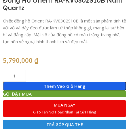
Đồng Hồ Orient RA-KV0302S10B Nam
Quartz
Chiếc đồng hồ Orient RA-KV0302S10B là một sản phẩm tinh tế
với vỏ và dây đeo được làm từ thép không gỉ, mang lại sự bền
bỉ và đẳng cấp. Mặt số của đồng hồ có màu trắng trang nhã,
tạo nên vẻ ngoại hình thanh lịch và đẹp mắt.
5,790,000
₫
Thêm Vào Giỏ Hàng
GỌI ĐẶT MUA
MUA NGAY
Giao Tận Nơi Hoặc Nhận Tại Cửa Hàng
TRẢ GÓP QUA THẺ