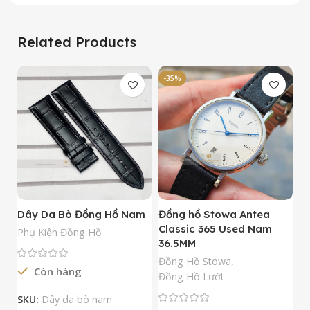
Related Products
-35%
-
Dây Da Bò Đồng Hồ Nam
Đồng hồ Stowa Antea
Đ
Classic 365 Used Nam
A
Phụ Kiện Đồng Hồ
36.5MM
M
N
Đồng Hồ Stowa
,
Còn hàng
Đ
Đồng Hồ Lướt
Đ
SKU:
Dây da bò nam