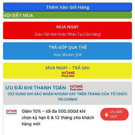
Thêm Vào Giỏ Hàng
GỌI ĐẶT MUA
MUA NGAY
Giao Tận Nơi Hoặc Nhận Tại Cửa Hàng
TRẢ GÓP QUA THẺ
Visa, Master, JCB
MUA NGAY - TRẢ SAU
ƯU ĐÃI KHI THANH TOÁN
(SỬ DỤNG KHI XÁC NHẬN KHOẢN VAY TRÊN TRANG CỦA TỔ CHỨC
TÀI CHÍNH)
Giảm 10% – tối đa 500.000đ khi
ƯU ĐÃI
HOT
chọn kỳ hạn 6 & 12 tháng cho khách
hàng mới