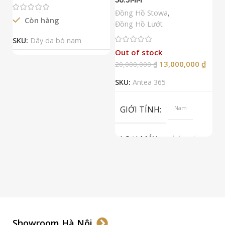
N
Đồng Hồ Stowa
,
Còn hàng
Đ
Đồng Hồ Lướt
Đ
SKU:
Dây da bò nam
Out of stock
13,000,000
₫
20,000,000
₫
2
SKU:
Antea 365
S
GIỚI TÍNH
Nam
LOẠI MÁY
Automatic
ETA 2824-2
Top Grade
LOẠI KÍNH
Sapphire
LOẠI DÂY
Dây Da
Showroom Hà Nội