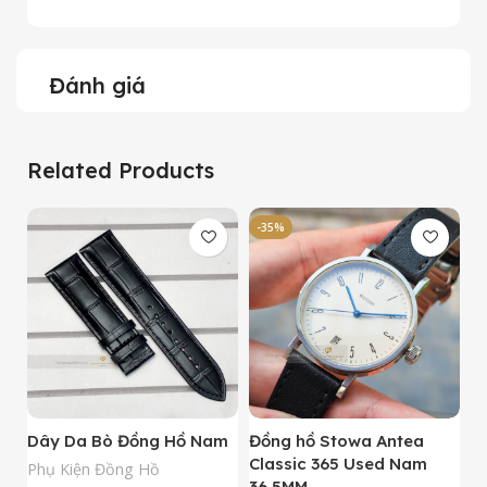
Đánh giá
Related Products
-35%
-
Dây Da Bò Đồng Hồ Nam
Đồng hồ Stowa Antea
Đ
Classic 365 Used Nam
A
Phụ Kiện Đồng Hồ
36.5MM
M