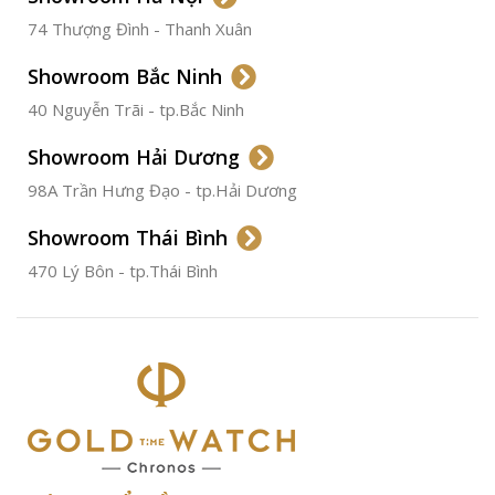
74 Thượng Đình - Thanh Xuân
CHẤT LIỆU VỎ
Thép
Không
Gỉ
Showroom Bắc Ninh
40 Nguyễn Trãi - tp.Bắc Ninh
ĐƯỜNG KÍNH
36.5mm
Showroom Hải Dương
CHỐNG NƯỚC
50m
98A Trần Hưng Đạo - tp.Hải Dương
Showroom Thái Bình
TÌNH TRẠNG
Đã qua
sử
470 Lý Bôn - tp.Thái Bình
dụng