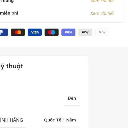
h hãng
Xem chi tiết
 miễn phí
Xem chi tiết
ỹ thuật
Đen
HÍNH HÃNG
Quốc Tế 1 Năm