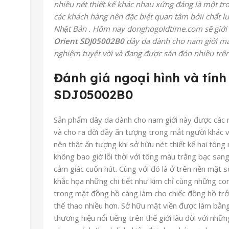
nhiều nét thiết kế khác nhau xứng đáng là mộ
các khách hàng nên đặc biệt quan tâm bởii chất l
Nhật Bản . Hôm nay donghogoldtime.com sẽ giới 
Orient SDJ05002B0
dây da dành cho nam giới ma
nghiệm tuyệt vời và đang được săn đón nhiều trên
Đánh giá ngoại hình và tính
SDJ05002B0
Sản phẩm dây da dành cho nam giới này được các ng
và cho ra đời đầy ấn tượng trong mắt người khác vớ
nên thật ấn tượng khi sở hữu nét thiết kế hai t
không bao giờ lỗi thời với tông màu trắng bạc san
cảm giác cuốn hút. Cùng với đó là ở trên nền mặt 
khắc họa những chi tiết như kim chỉ cùng những con 
trong mặt đồng hồ càng làm cho chiếc đồng hồ trở 
thể thao nhiều hơn. Sở hữu mặt viền được làm bằn
thương hiệu nổi tiếng trên thế giới lâu đời với nhữn