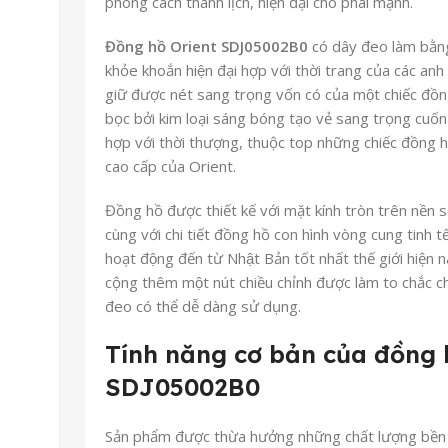
phong cách thanh lịch, hiện đại cho phái mạnh.
Đồng hồ Orient SDJ05002B0
có dây đeo làm bằn
khỏe khoắn hiện đại hợp với thời trang của các anh 
giữ được nét sang trọng vốn có của một chiếc đ
bọc bởi kim loại sáng bóng tạo vẻ sang trọng cuốn 
hợp với thời thượng, thuộc top những chiếc đồng 
cao cấp của Orient.
Đồng hồ được thiết kế với mặt kính tròn trên nền s
cùng với chi tiết đồng hồ con hình vòng cung tinh
hoạt động đến từ Nhật Bản tốt nhất thế giới hi
cộng thêm một nút chiều chỉnh được làm to chắc ch
đeo có thể dễ dàng sử dụng.
Tính năng cơ bản của đồng 
SDJ05002B0
Sản phẩm được thừa hưởng những chất lượng bền b