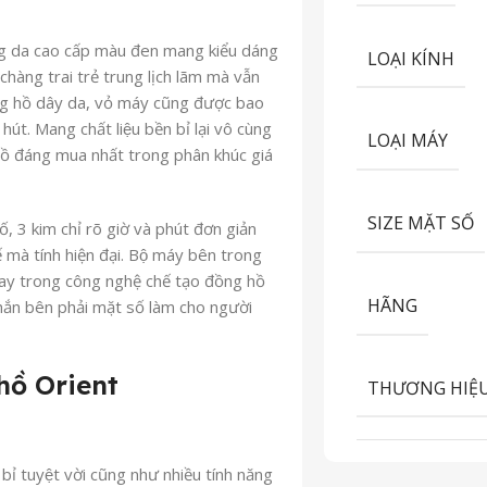
g da cao cấp màu đen mang kiểu dáng
LOẠI KÍNH
chàng trai trẻ trung lịch lãm mà vẫn
ồng hồ dây da, vỏ máy cũng được bao
hút. Mang chất liệu bền bỉ lại vô cùng
LOẠI MÁY
hồ đáng mua nhất trong phân khúc giá
SIZE MẶT SỐ
ố, 3 kim chỉ rõ giờ và phút đơn giản
 tế mà tính hiện đại. Bộ máy bên trong
ện nay trong công nghệ chế tạo đồng hồ
HÃNG
ắn bên phải mặt số làm cho người
hồ
Orient
THƯƠNG HIỆ
ỉ tuyệt vời cũng như nhiều tính năng