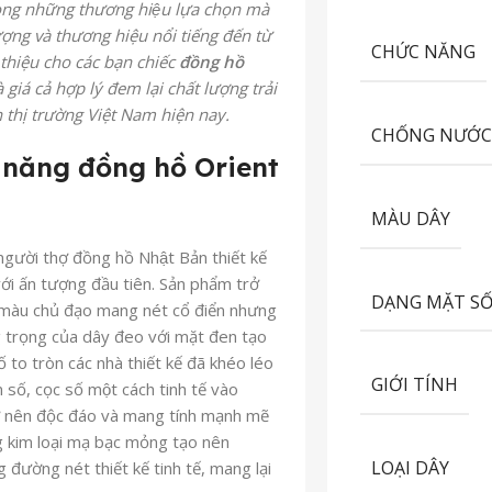
t trong những thương hiệu lựa chọn mà
ượng và thương hiệu nổi tiếng đến từ
CHỨC NĂNG
thiệu cho các bạn chiếc
đồng hồ
̀
giá cả hợp lý đem lại chất lượng trải
 thị trường Việt Nam hiện nay.
CHỐNG NƯỚ
 năng đồng hồ Orient
MÀU DÂY
ười thợ đồng hồ Nhật Bản thiết kế
i ấn tượng đầu tiên. Sản phẩm trở
DẠNG MẶT S
ông màu chủ đạo mang nét cổ điển nhưng
g trọng của dây đeo với mặt đen tạo
số to tròn các nhà thiết kế đã khéo léo
GIỚI TÍNH
số, cọc số một cách tinh tế vào
nên độc đáo và mang tính mạnh mẽ
g kim loại mạ bạc mỏng tạo nên
LOẠI DÂY
g đường nét thiết kế tinh tế, mang lại