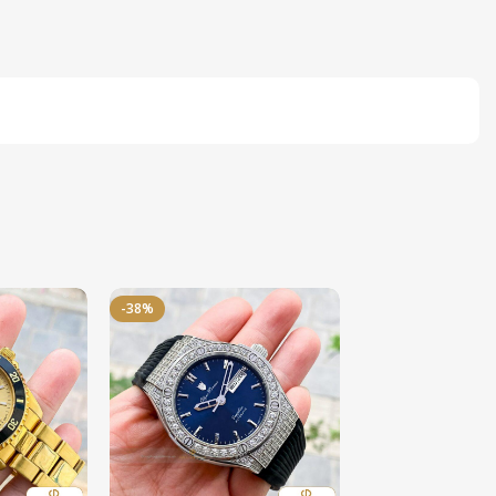
-38%
-50%