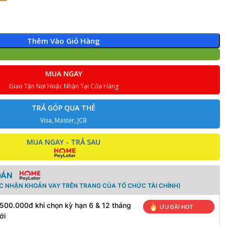
Thêm Vào Giỏ Hàng
MUA NGAY
Giao Tận Nơi Hoặc Nhận Tại Cửa Hàng
TRẢ GÓP QUA THẺ
Visa, Master, JCB
MUA NGAY - TRẢ SAU
OÁN
ÁC NHẬN KHOẢN VAY TRÊN TRANG CỦA TỔ CHỨC TÀI CHÍNH)
 500.000đ khi chọn kỳ hạn 6 & 12 tháng
ƯU ĐÃI HOT
ới