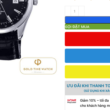
GỌI ĐẶT MUA
ƯU ĐÃI KHI THANH T
(SỬ DỤNG KHI X
Giảm 10% – tối đa
cho khách hàng m