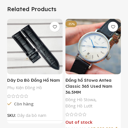
Related Products
-35%
-
Dây Da Bò Đồng Hồ Nam
Đồng hồ Stowa Antea
Đ
Classic 365 Used Nam
A
Phụ Kiện Đồng Hồ
36.5MM
M
N
Đồng Hồ Stowa
,
Còn hàng
Đ
Đồng Hồ Lướt
Đ
SKU:
Dây da bò nam
Out of stock