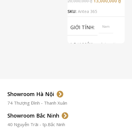
13,000,000
₫
20,000,000
₫
2
SKU:
Antea 365
S
GIỚI TÍNH
Nam
LOẠI MÁY
Automatic
ETA 2824-2
Top Grade
LOẠI KÍNH
Sapphire
LOẠI DÂY
Dây Da
Showroom Hà Nội
74 Thượng Đình - Thanh Xuân
CHẤT LIỆU VỎ
Thép
Không
Gỉ
Showroom Bắc Ninh
40 Nguyễn Trãi - tp.Bắc Ninh
ĐƯỜNG KÍNH
36.5mm