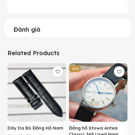
Đánh giá
Related Products
-35%
-
Dây Da Bò Đồng Hồ Nam
Đồng hồ Stowa Antea
Đ
Classic 365 Used Nam
A