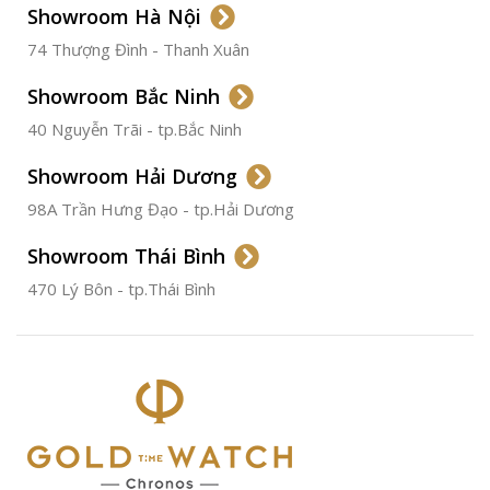
Showroom Hà Nội
74 Thượng Đình - Thanh Xuân
CHẤT LIỆU VỎ
Thép
Không
Gỉ
Showroom Bắc Ninh
40 Nguyễn Trãi - tp.Bắc Ninh
ĐƯỜNG KÍNH
36.5mm
Showroom Hải Dương
CHỐNG NƯỚC
50m
98A Trần Hưng Đạo - tp.Hải Dương
Showroom Thái Bình
TÌNH TRẠNG
Đã qua
sử
470 Lý Bôn - tp.Thái Bình
dụng