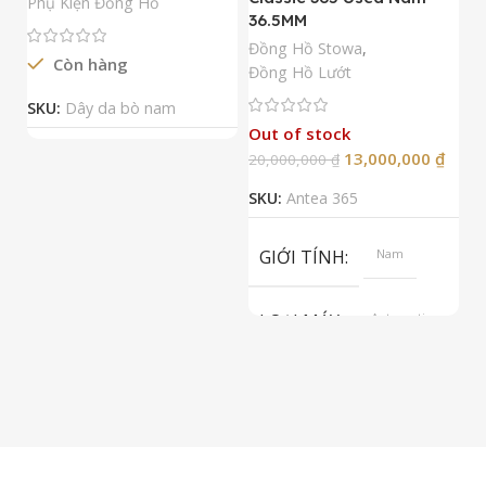
Phụ Kiện Đồng Hồ
36.5MM
M
N
Đồng Hồ Stowa
,
Còn hàng
Đ
Đồng Hồ Lướt
Đ
SKU:
Dây da bò nam
Out of stock
13,000,000
₫
20,000,000
₫
2
SKU:
Antea 365
S
GIỚI TÍNH
Nam
LOẠI MÁY
Automatic
ETA 2824-2
Top Grade
LOẠI KÍNH
Sapphire
LOẠI DÂY
Dây Da