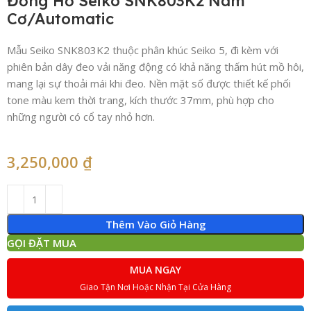
Đồng Hồ Seiko SNK803K2 Nam
Cơ/Automatic
Mẫu Seiko SNK803K2 thuộc phân khúc Seiko 5, đi kèm với
phiên bản dây đeo vải năng động có khả năng thấm hút mồ hôi,
mang lại sự thoải mái khi đeo. Nền mặt số được thiết kế phối
tone màu kem thời trang, kích thước 37mm, phù hợp cho
những người có cổ tay nhỏ hơn.
3,250,000
₫
Thêm Vào Giỏ Hàng
GỌI ĐẶT MUA
MUA NGAY
Giao Tận Nơi Hoặc Nhận Tại Cửa Hàng