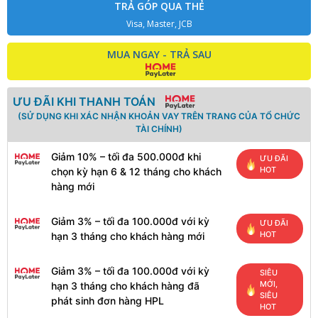
TRẢ GÓP QUA THẺ
Visa, Master, JCB
MUA NGAY - TRẢ SAU
ƯU ĐÃI KHI THANH TOÁN
(SỬ DỤNG KHI XÁC NHẬN KHOẢN VAY TRÊN TRANG CỦA TỔ CHỨC
TÀI CHÍNH)
Giảm 10% – tối đa 500.000đ khi
ƯU ĐÃI
HOT
chọn kỳ hạn 6 & 12 tháng cho khách
hàng mới
Giảm 3% – tối đa 100.000đ với kỳ
ƯU ĐÃI
HOT
hạn 3 tháng cho khách hàng mới
Giảm 3% – tối đa 100.000đ với kỳ
SIÊU
MỚI,
hạn 3 tháng cho khách hàng đã
SIÊU
phát sinh đơn hàng HPL
HOT