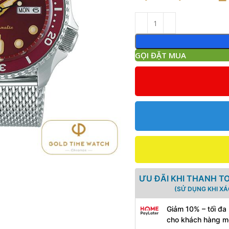
GỌI ĐẶT MUA
ƯU ĐÃI KHI THANH T
(SỬ DỤNG KHI X
Giảm 10% – tối đa
cho khách hàng m