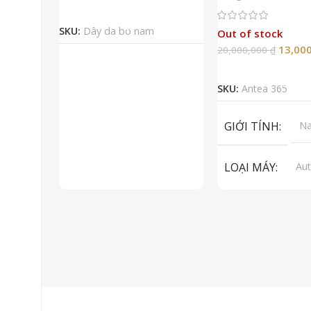
Đọc Tiếp
SKU:
Dây da bò nam
Out of stock
13,00
20,000,000
₫
Đọc Tiếp
SKU:
Antea 365
GIỚI TÍNH
N
LOẠI MÁY
Aut
ET
To
LOẠI KÍNH
Sa
LOẠI DÂY
Dây