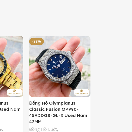
-38%
-50%
anus
Đồng Hồ Olympianus
Đồng Hồ Orient 
Used Nam
Classic Fusion OP990-
Kamasu Limited 
45ADDGS-GL-X Used Nam
AA0007A09A U
42MM
42MM
Đồng Hồ Lướt
,
Đồng Hồ Lướt
,
Đồ
us