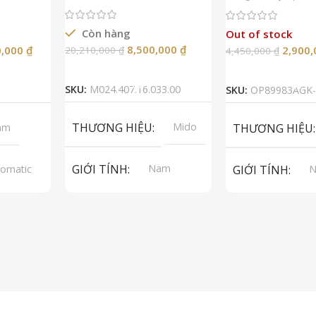
Còn hàng
Out of stock
8,500,000
₫
0,000
₫
2,900
20,210,000
₫
4,450,000
₫
Thêm Vào Giỏ Hàng
Đọc Tiế
SKU:
M024.407.16.033.00
SKU:
OP89983AGK-
THƯƠNG HIỆU
Mido
am
THƯƠNG HIỆU
GIỚI TÍNH
Nam
omatic
GIỚI TÍNH
A 2824-2
p Grade
LOẠI MÁY
Automatic
LOẠI MÁY
Au
pphire
LOẠI KÍNH
Sapphire
LOẠI KÍNH
S
 Da
LOẠI DÂY
Thép không
LOẠI DÂY
Th
gỉ 316L
gỉ