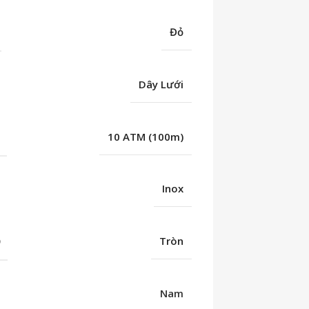
Đỏ
Dây Lưới
C
10 ATM (100m)
Inox
Ố
Tròn
Nam