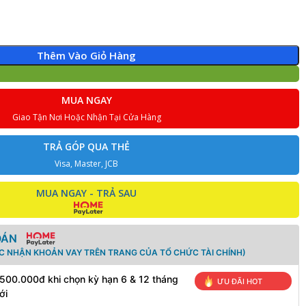
Thêm Vào Giỏ Hàng
MUA NGAY
Giao Tận Nơi Hoặc Nhận Tại Cửa Hàng
TRẢ GÓP QUA THẺ
Visa, Master, JCB
MUA NGAY - TRẢ SAU
OÁN
ÁC NHẬN KHOẢN VAY TRÊN TRANG CỦA TỔ CHỨC TÀI CHÍNH)
 500.000đ khi chọn kỳ hạn 6 & 12 tháng
ƯU ĐÃI HOT
ới