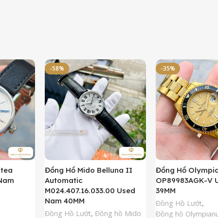
-58%
-35%
ntea
Đồng Hồ Mido Belluna II
Đồng Hồ Olympi
 Nam
Automatic
OP89983AGK-V 
M024.407.16.033.00 Used
39MM
Nam 40MM
Đồng Hồ Lướt
,
Đồng Hồ Lướt
,
Đồng hồ Mido
Đồng hồ Olympian