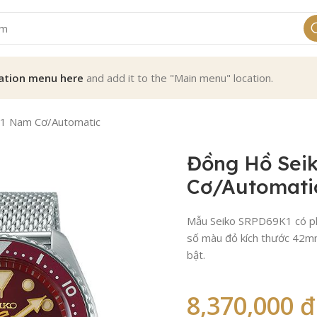
ation menu here
and add it to the "Main menu" location.
1 Nam Cơ/Automatic
Đồng Hồ Sei
Cơ/Automati
Mẫu Seiko SRPD69K1 có phi
số màu đỏ kích thước 42mm,
bật.
8,370,000
₫