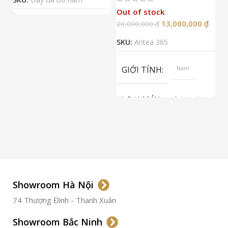
Out of stock
13,000,000
₫
20,000,000
₫
2
SKU:
Antea 365
S
GIỚI TÍNH
Nam
LOẠI MÁY
Automatic
ETA 2824-2
Top Grade
LOẠI KÍNH
Sapphire
LOẠI DÂY
Dây Da
Showroom Hà Nội
74 Thượng Đình - Thanh Xuân
CHẤT LIỆU VỎ
Thép
Không
Gỉ
Showroom Bắc Ninh