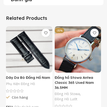
Related Products
-35%
-
Dây Da Bò Đồng Hồ Nam
Đồng hồ Stowa Antea
Đ
Classic 365 Used Nam
A
Phụ Kiện Đồng Hồ
36.5MM
M
N
Đồng Hồ Stowa
,
Còn hàng
Đ
Đồng Hồ Lướt
Đ
SKU:
Dây da bò nam