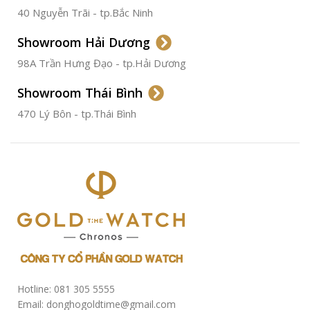
40 Nguyễn Trãi - tp.Bắc Ninh
ĐƯỜNG KÍNH
36.5mm
Showroom Hải Dương
CHỐNG NƯỚC
50m
98A Trần Hưng Đạo - tp.Hải Dương
Showroom Thái Bình
TÌNH TRẠNG
Đã qua
sử
470 Lý Bôn - tp.Thái Bình
dụng
Hotline: 081 305 5555
Email: donghogoldtime@gmail.com