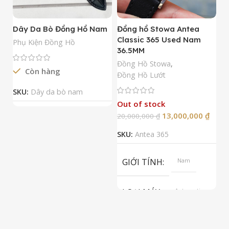
Dây Da Bò Đồng Hồ Nam
Đồng hồ Stowa Antea
Đ
Classic 365 Used Nam
A
Phụ Kiện Đồng Hồ
36.5MM
M
N
Đồng Hồ Stowa
,
Còn hàng
Đ
Đồng Hồ Lướt
Đ
SKU:
Dây da bò nam
Out of stock
13,000,000
₫
20,000,000
₫
2
SKU:
Antea 365
S
GIỚI TÍNH
Nam
LOẠI MÁY
Automatic
ETA 2824-2
Top Grade