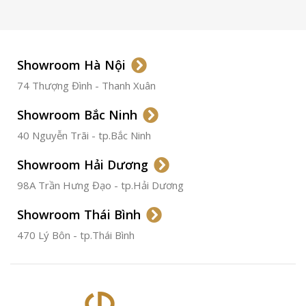
LOẠI KÍNH
Sapphire
LOẠI DÂY
Dây Da
Showroom Hà Nội
74 Thượng Đình - Thanh Xuân
CHẤT LIỆU VỎ
Thép
Không
Gỉ
Showroom Bắc Ninh
40 Nguyễn Trãi - tp.Bắc Ninh
ĐƯỜNG KÍNH
36.5mm
Showroom Hải Dương
CHỐNG NƯỚC
50m
98A Trần Hưng Đạo - tp.Hải Dương
Showroom Thái Bình
TÌNH TRẠNG
Đã qua
sử
470 Lý Bôn - tp.Thái Bình
dụng