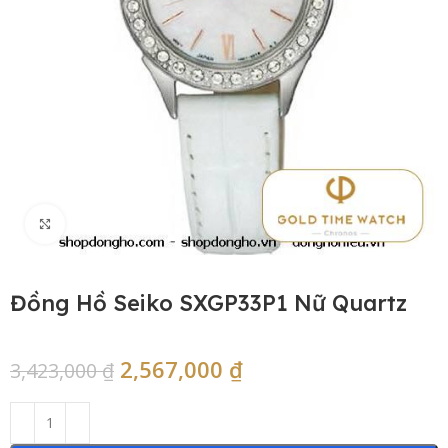
Click to enlarge
Đồng Hồ Seiko SXGP33P1 Nữ Quartz
2,567,000
₫
3,423,000
₫