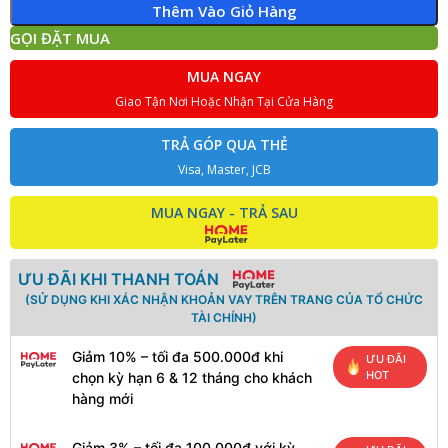
Thêm Vào Giỏ Hàng
GỌI ĐẶT MUA
MUA NGAY
Giao Tận Nơi Hoặc Nhận Tại Cửa Hàng
TRẢ GÓP QUA THẺ
Visa, Master, JCB
MUA NGAY - TRẢ SAU
ƯU ĐÃI KHI THANH TOÁN
(SỬ DỤNG KHI XÁC NHẬN KHOẢN VAY TRÊN TRANG CỦA TỔ CHỨC
TÀI CHÍNH)
Giảm 10% – tối đa 500.000đ khi
ƯU ĐÃI
HOT
chọn kỳ hạn 6 & 12 tháng cho khách
hàng mới
Giảm 3% – tối đa 100.000đ với kỳ