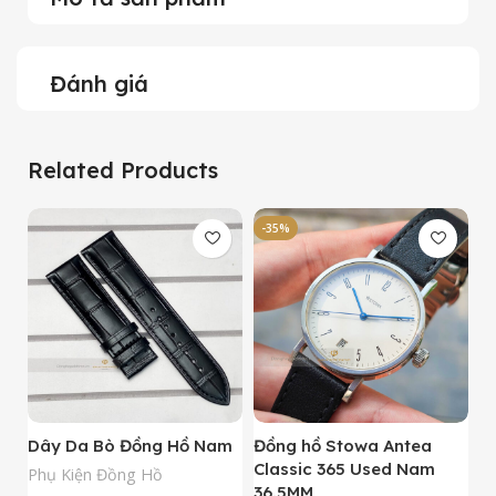
Đánh giá
Related Products
-35%
-
Dây Da Bò Đồng Hồ Nam
Đồng hồ Stowa Antea
Đ
Classic 365 Used Nam
A
Phụ Kiện Đồng Hồ
36.5MM
M