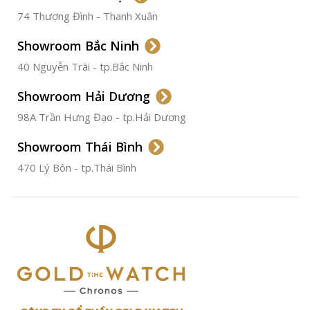
74 Thượng Đình - Thanh Xuân
CHẤT LIỆU VỎ
Thép
Không
Gỉ
Showroom Bắc Ninh
40 Nguyễn Trãi - tp.Bắc Ninh
ĐƯỜNG KÍNH
36.5mm
Showroom Hải Dương
CHỐNG NƯỚC
50m
98A Trần Hưng Đạo - tp.Hải Dương
Showroom Thái Bình
TÌNH TRẠNG
Đã qua
sử
470 Lý Bôn - tp.Thái Bình
dụng