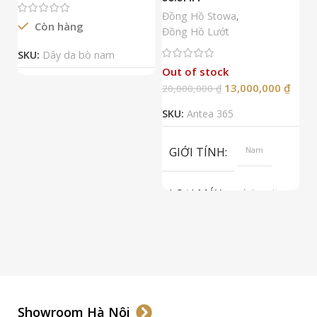
N
Đồng Hồ Stowa
,
Còn hàng
Đ
Đồng Hồ Lướt
Đ
SKU:
Dây da bò nam
Out of stock
13,000,000
₫
20,000,000
₫
2
SKU:
Antea 365
S
GIỚI TÍNH
Nam
LOẠI MÁY
Automatic
ETA 2824-2
Top Grade
LOẠI KÍNH
Sapphire
LOẠI DÂY
Dây Da
Showroom Hà Nội