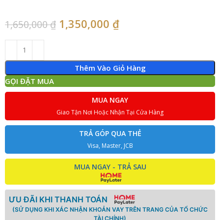
1,350,000
₫
1,650,000
₫
Thêm Vào Giỏ Hàng
GỌI ĐẶT MUA
MUA NGAY
Giao Tận Nơi Hoặc Nhận Tại Cửa Hàng
TRẢ GÓP QUA THẺ
Visa, Master, JCB
MUA NGAY - TRẢ SAU
ƯU ĐÃI KHI THANH TOÁN
(SỬ DỤNG KHI XÁC NHẬN KHOẢN VAY TRÊN TRANG CỦA TỔ CHỨC
TÀI CHÍNH)