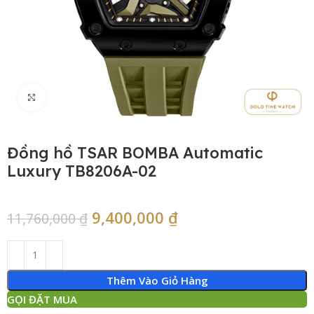
Click to enlarge
Đồng hồ TSAR BOMBA Automatic
Luxury TB8206A-02
9,400,000
₫
11,760,000
₫
Thêm Vào Giỏ Hàng
GỌI ĐẶT MUA