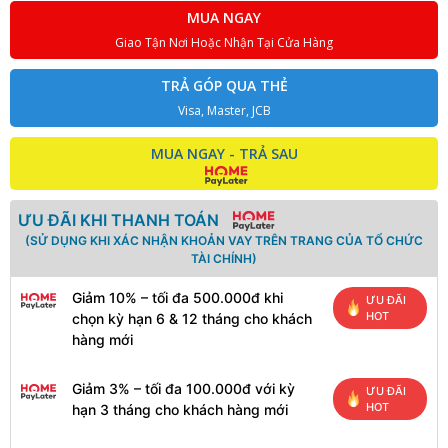
MUA NGAY
Giao Tận Nơi Hoặc Nhận Tại Cửa Hàng
TRẢ GÓP QUA THẺ
Visa, Master, JCB
MUA NGAY - TRẢ SAU
ƯU ĐÃI KHI THANH TOÁN
(SỬ DỤNG KHI XÁC NHẬN KHOẢN VAY TRÊN TRANG CỦA TỔ CHỨC
TÀI CHÍNH)
Giảm 10% – tối đa 500.000đ khi
ƯU ĐÃI
HOT
chọn kỳ hạn 6 & 12 tháng cho khách
hàng mới
Giảm 3% – tối đa 100.000đ với kỳ
ƯU ĐÃI
HOT
hạn 3 tháng cho khách hàng mới