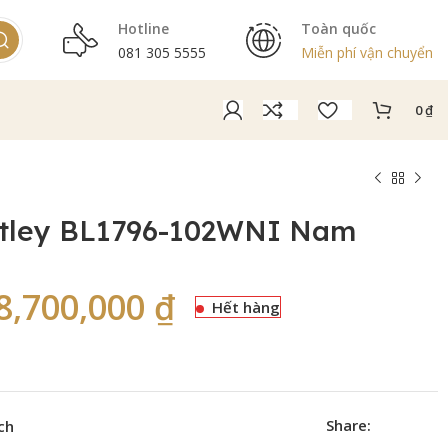
Hotline
Toàn quốc
081 305 5555
Miễn phí vận chuyển
0
₫
tley BL1796-102WNI Nam
8,700,000
₫
Hết hàng
Share:
ch