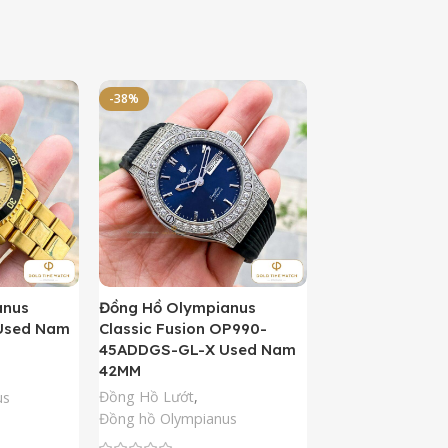
-38%
-50%
anus
Đồng Hồ Olympianus
Đồng Hồ Orient 
Used Nam
Classic Fusion OP990-
Kamasu Limited 
45ADDGS-GL-X Used Nam
AA0007A09A U
42MM
42MM
Đồng Hồ Lướt
,
Đồng Hồ Lướt
,
Đồ
us
Đồng hồ Olympianus