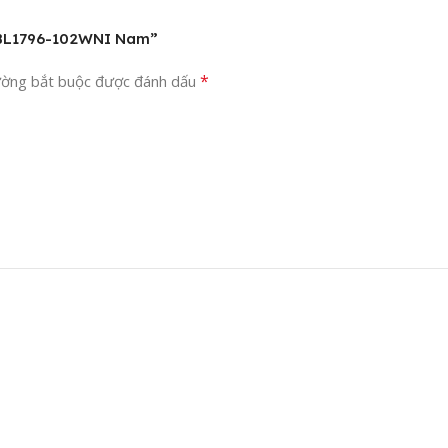
y BL1796-102WNI Nam”
*
ường bắt buộc được đánh dấu