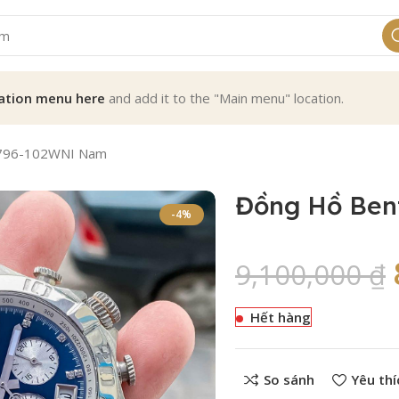
ation menu here
and add it to the "Main menu" location.
1796-102WNI Nam
Đồng Hồ Ben
-4%
9,100,000
₫
Hết hàng
So sánh
Yêu thí