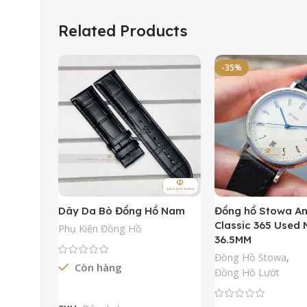
Related Products
-35%
Dây Da Bò Đồng Hồ Nam
Đồng hồ Stowa A
Classic 365 Used
Phụ Kiện Đồng Hồ
36.5MM
Đồng Hồ Stowa
,
Còn hàng
Đồng Hồ Lướt
Đọc Tiếp