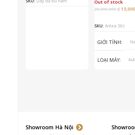
SKU:
Dây da bò nam
Out of stock
13,00
20,000,000
₫
Đọc Tiếp
SKU:
Antea 365
GIỚI TÍNH
N
LOẠI MÁY
Aut
ET
To
LOẠI KÍNH
Sa
LOẠI DÂY
Dây
CHẤT LIỆU VỎ
Showroom Hà Nội
Showroo