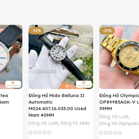
-58%
-35%
ntea
Đồng Hồ Mido Belluna II
Đồng Hồ Olympi
 Nam
Automatic
OP89983AGK-V 
M024.407.16.033.00 Used
39MM
Nam 40MM
Đồng Hồ Lướt
,
Đồng Hồ Lướt
,
Đồng hồ Mido
Đồng hồ Olympian