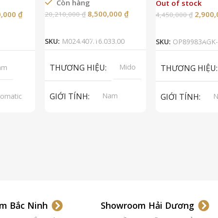
Còn hàng
Out of stock
8,500,000
₫
0,000
₫
2,900
20,210,000
₫
4,450,000
₫
Thêm Vào Giỏ Hàng
Đọc Tiế
SKU:
M024.407.16.033.00
SKU:
OP89983AGK-
THƯƠNG HIỆU
Mido
am
THƯƠNG HIỆU
GIỚI TÍNH
Nam
omatic
GIỚI TÍNH
A 2824-2
p Grade
LOẠI MÁY
Automatic
LOẠI MÁY
Au
pphire
LOẠI KÍNH
Sapphire
LOẠI KÍNH
S
 Da
LOẠI DÂY
Thép không
LOẠI DÂY
Th
gỉ 316L
gỉ
Thép
m Bắc Ninh
Showroom Hải Dương
Không
Gỉ
Thép