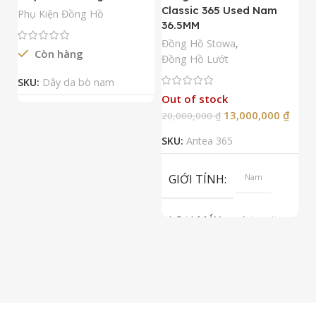
Classic 365 Used Nam
A
Phụ Kiện Đồng Hồ
36.5MM
M
N
Đồng Hồ Stowa
,
Còn hàng
Đ
Đồng Hồ Lướt
Đ
SKU:
Dây da bò nam
Out of stock
13,000,000
₫
20,000,000
₫
2
SKU:
Antea 365
S
GIỚI TÍNH
Nam
LOẠI MÁY
Automatic
ETA 2824-2
Top Grade
LOẠI KÍNH
Sapphire