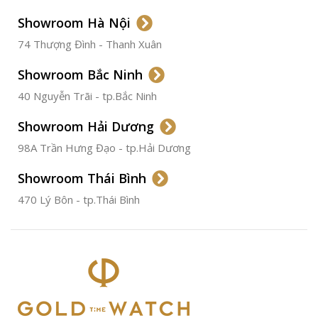
LOẠI DÂY
Dây Da
Showroom Hà Nội
74 Thượng Đình - Thanh Xuân
CHẤT LIỆU VỎ
Thép
Không
Gỉ
Showroom Bắc Ninh
40 Nguyễn Trãi - tp.Bắc Ninh
ĐƯỜNG KÍNH
36.5mm
Showroom Hải Dương
CHỐNG NƯỚC
50m
98A Trần Hưng Đạo - tp.Hải Dương
Showroom Thái Bình
TÌNH TRẠNG
Đã qua
sử
470 Lý Bôn - tp.Thái Bình
dụng