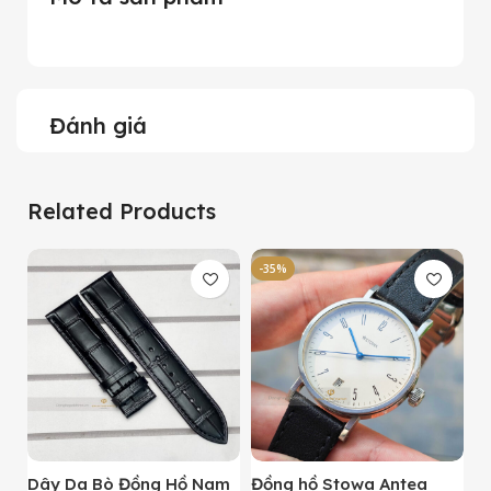
Đánh giá
Related Products
-35%
-
Dây Da Bò Đồng Hồ Nam
Đồng hồ Stowa Antea
Đ