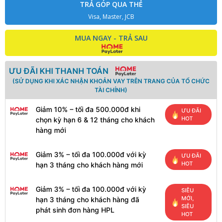
TRẢ GÓP QUA THẺ
Visa, Master, JCB
MUA NGAY - TRẢ SAU
ƯU ĐÃI KHI THANH TOÁN
(SỬ DỤNG KHI XÁC NHẬN KHOẢN VAY TRÊN TRANG CỦA TỔ CHỨC
TÀI CHÍNH)
Giảm 10% – tối đa 500.000đ khi
ƯU ĐÃI
HOT
chọn kỳ hạn 6 & 12 tháng cho khách
hàng mới
Giảm 3% – tối đa 100.000đ với kỳ
ƯU ĐÃI
HOT
hạn 3 tháng cho khách hàng mới
Giảm 3% – tối đa 100.000đ với kỳ
SIÊU
MỚI,
hạn 3 tháng cho khách hàng đã
SIÊU
phát sinh đơn hàng HPL
HOT