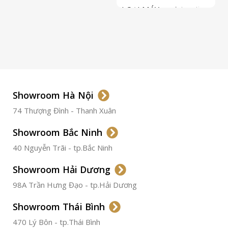
LOẠI MÁY
Automatic
ETA 2824-2
Top Grade
LOẠI KÍNH
Sapphire
LOẠI DÂY
Dây Da
Showroom Hà Nội
74 Thượng Đình - Thanh Xuân
CHẤT LIỆU VỎ
Thép
Không
Gỉ
Showroom Bắc Ninh
40 Nguyễn Trãi - tp.Bắc Ninh
ĐƯỜNG KÍNH
36.5mm
Showroom Hải Dương
CHỐNG NƯỚC
50m
98A Trần Hưng Đạo - tp.Hải Dương
Showroom Thái Bình
TÌNH TRẠNG
Đã qua
sử
470 Lý Bôn - tp.Thái Bình
dụng