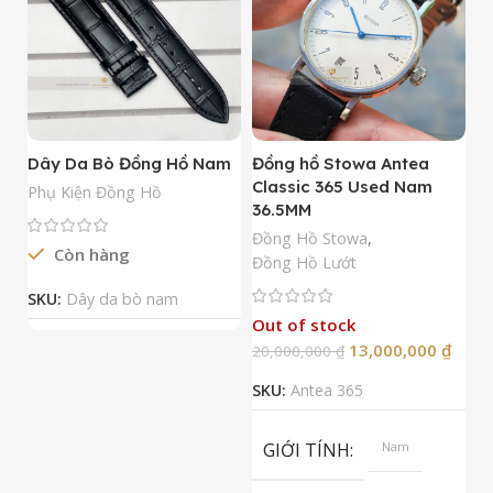
Dây Da Bò Đồng Hồ Nam
Đồng hồ Stowa Antea
Đ
Classic 365 Used Nam
A
Phụ Kiện Đồng Hồ
36.5MM
M
N
Đồng Hồ Stowa
,
Còn hàng
Đ
Đồng Hồ Lướt
Đ
SKU:
Dây da bò nam
Out of stock
13,000,000
₫
20,000,000
₫
2
SKU:
Antea 365
S
GIỚI TÍNH
Nam