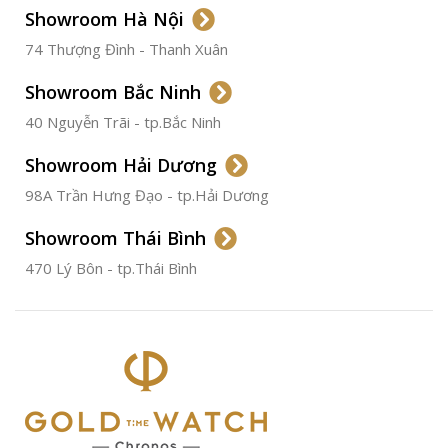
Showroom Hà Nội
74 Thượng Đình - Thanh Xuân
CHẤT LIỆU VỎ
Thép
Không
Gỉ
Showroom Bắc Ninh
40 Nguyễn Trãi - tp.Bắc Ninh
ĐƯỜNG KÍNH
36.5mm
Showroom Hải Dương
CHỐNG NƯỚC
50m
98A Trần Hưng Đạo - tp.Hải Dương
Showroom Thái Bình
TÌNH TRẠNG
Đã qua
sử
470 Lý Bôn - tp.Thái Bình
dụng