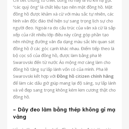
Chi tiết chứng tỏ chiếc đồng hồ này là vũ khí hạ gục
“các quý ông” là chất liệu tạo nên mặt đồng hồ. Mặt
đồng hồ được khảm xà cừ với màu sắc tự nhiên, các
hình vân độc đáo thể hiện sự sang trọng lịch sự cho
người đeo. Ngoài ra do cấu trúc của vân xà cừ là sắp
xếp của rất nhiều lớp điều này cũng góp phần tạo
nên những đường vân đa dạng màu sắc khi quan sát
đồng hồ ở các góc cạnh khác nhau. Điểm tiếp theo là
bộ cọc số của đồng hồ, được làm bằng pha lê
Swarovski đến từ nước Áo mộng mơ càng làm cho
đồng hồ tăng sự lấp lánh vốn có của mình. Pha lê
Swarovski kết hợp với
Đồng hồ citizen chính hãng
để làm các dấu giờ giúp mang lại độ sáng, sự lấp lánh
và vẻ đẹp sang trọng không kém kim cương thật cho
đồng hồ.
– Dây đeo làm bằng thép không gỉ mạ
vàng