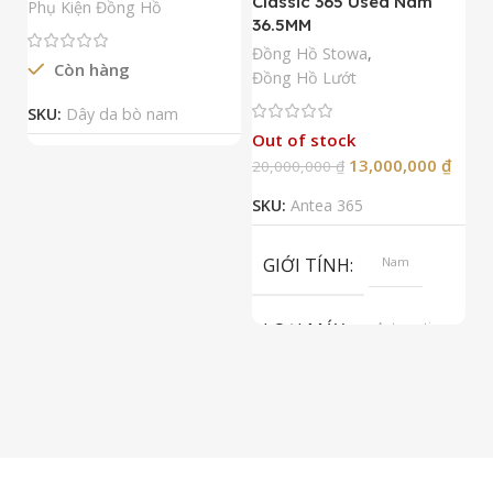
Classic 365 Used Nam
A
Phụ Kiện Đồng Hồ
36.5MM
M
N
Đồng Hồ Stowa
,
Còn hàng
Đ
Đồng Hồ Lướt
Đ
SKU:
Dây da bò nam
Out of stock
13,000,000
₫
20,000,000
₫
2
SKU:
Antea 365
S
GIỚI TÍNH
Nam
LOẠI MÁY
Automatic
ETA 2824-2
Top Grade
LOẠI KÍNH
Sapphire
LOẠI DÂY
Dây Da