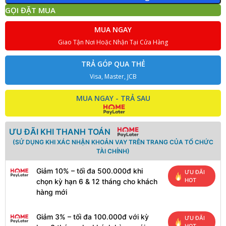
GỌI ĐẶT MUA
MUA NGAY
Giao Tận Nơi Hoặc Nhận Tại Cửa Hàng
TRẢ GÓP QUA THẺ
Visa, Master, JCB
MUA NGAY - TRẢ SAU
ƯU ĐÃI KHI THANH TOÁN
(SỬ DỤNG KHI XÁC NHẬN KHOẢN VAY TRÊN TRANG CỦA TỔ CHỨC
TÀI CHÍNH)
Giảm 10% – tối đa 500.000đ khi
ƯU ĐÃI
HOT
chọn kỳ hạn 6 & 12 tháng cho khách
hàng mới
Giảm 3% – tối đa 100.000đ với kỳ
ƯU ĐÃI