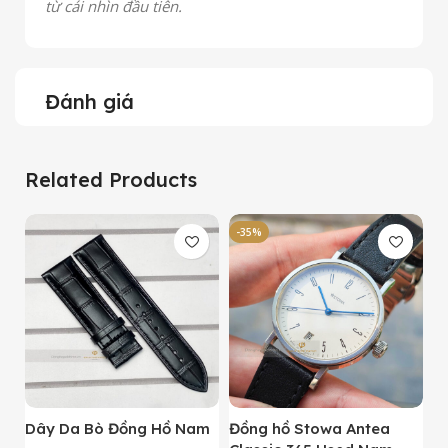
từ cái nhìn đầu tiên.
Đánh giá
Related Products
-35%
-
Dây Da Bò Đồng Hồ Nam
Đồng hồ Stowa Antea
Đ