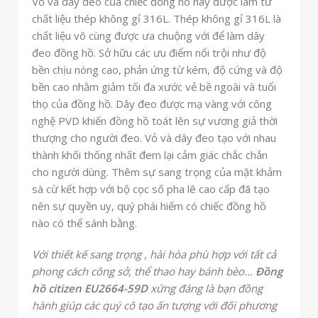
Vỏ và dây đeo của chiếc đồng hồ này được làm từ
chất liệu thép không gỉ 316L. Thép không gỉ 316L là
chất liệu vô cùng được ưa chuộng với để làm dây
đeo đồng hồ. Sở hữu các ưu điểm nổi trội như độ
bền chịu nóng cao, phản ứng từ kém, độ cứng và độ
bền cao nhằm giảm tối đa xước vẻ bề ngoài và tuổi
thọ của đồng hồ. Dây đeo được mạ vàng với công
nghệ PVD khiến đồng hồ toát lên sự vương giả thời
thượng cho người đeo. Vỏ và dây đeo tạo với nhau
thành khối thống nhất đem lại cảm giác chắc chắn
cho người dùng. Thêm sự sang trọng của mặt khảm
sà cừ kết hợp với bộ cọc số pha lê cao cấp đã tạo
nên sự quyền uy, quý phái hiếm có chiếc đồng hồ
nào có thể sánh bằng.
Với thiết kế sang trọng , hài hòa phù hợp với tất cả
phong cách công sở, thể thao hay bánh bèo…
Đồng
hồ citizen EU2664-59D
xứng đáng là bạn đồng
hành giúp các quý cô tạo ấn tượng với đối phương