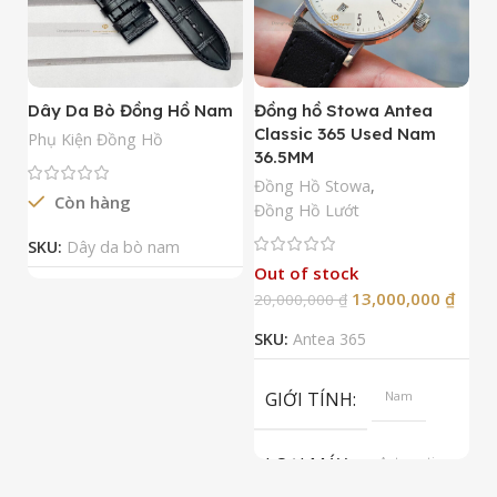
Dây Da Bò Đồng Hồ Nam
Đồng hồ Stowa Antea
Đ
Classic 365 Used Nam
A
Phụ Kiện Đồng Hồ
36.5MM
M
N
Đồng Hồ Stowa
,
Còn hàng
Đ
Đồng Hồ Lướt
Đ
SKU:
Dây da bò nam
Out of stock
13,000,000
₫
20,000,000
₫
2
SKU:
Antea 365
S
GIỚI TÍNH
Nam
LOẠI MÁY
Automatic
ETA 2824-2
Top Grade