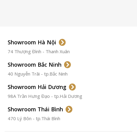
LOẠI KÍNH
Sapphire
LOẠI DÂY
Dây Da
Showroom Hà Nội
74 Thượng Đình - Thanh Xuân
CHẤT LIỆU VỎ
Thép
Không
Gỉ
Showroom Bắc Ninh
40 Nguyễn Trãi - tp.Bắc Ninh
ĐƯỜNG KÍNH
36.5mm
Showroom Hải Dương
CHỐNG NƯỚC
50m
98A Trần Hưng Đạo - tp.Hải Dương
Showroom Thái Bình
TÌNH TRẠNG
Đã qua
sử
470 Lý Bôn - tp.Thái Bình
dụng