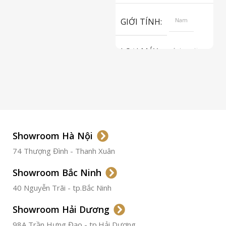
S
GIỚI TÍNH
Nam
LOẠI MÁY
Automatic
ETA 2824-2
Top Grade
LOẠI KÍNH
Sapphire
LOẠI DÂY
Dây Da
Showroom Hà Nội
74 Thượng Đình - Thanh Xuân
CHẤT LIỆU VỎ
Thép
Không
Gỉ
Showroom Bắc Ninh
40 Nguyễn Trãi - tp.Bắc Ninh
ĐƯỜNG KÍNH
36.5mm
Showroom Hải Dương
CHỐNG NƯỚC
50m
98A Trần Hưng Đạo - tp.Hải Dương