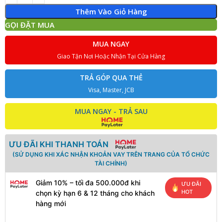
Thêm Vào Giỏ Hàng
GỌI ĐẶT MUA
MUA NGAY
Giao Tận Nơi Hoặc Nhận Tại Cửa Hàng
TRẢ GÓP QUA THẺ
Visa, Master, JCB
MUA NGAY - TRẢ SAU
ƯU ĐÃI KHI THANH TOÁN
(SỬ DỤNG KHI XÁC NHẬN KHOẢN VAY TRÊN TRANG CỦA TỔ CHỨC
TÀI CHÍNH)
Giảm 10% – tối đa 500.000đ khi
ƯU ĐÃI
HOT
chọn kỳ hạn 6 & 12 tháng cho khách
hàng mới