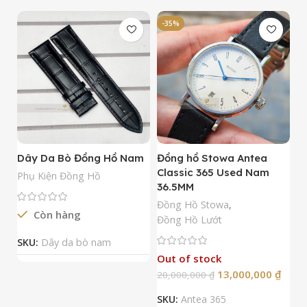
-35%
-
Dây Da Bò Đồng Hồ Nam
Đồng hồ Stowa Antea
Đ
Classic 365 Used Nam
A
Phụ Kiện Đồng Hồ
36.5MM
M
N
Đồng Hồ Stowa
,
Còn hàng
Đ
Đồng Hồ Lướt
Đ
SKU:
Dây da bò nam
Out of stock
13,000,000
₫
20,000,000
₫
2
SKU:
Antea 365