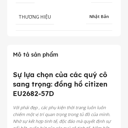
THƯƠNG HIỆU
Nhật Bản
Mô tả sản phẩm
Sự lựa chọn của các quý cô
sang trọng: đồng hồ citizen
EU2682-57D
Với phái đẹp , các phụ kiện thời trang luôn luôn
chiếm một vị trí quan trọng trong tủ đồ của mình.
Nhờ sự kết hợp tinh tế, độc đáo mà quyết định sự