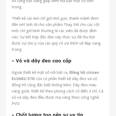
vô cùng bắt sáng giúp alfm nổi bật mặt số bên
trong.
Thiết kế các kim chỉ giờ nhỏ gọn, thanh mảnh đem
đến nét tinh tế cho sản phẩm.Thay thế cho các cột
mốc chỉ giờ bình thường là các viên đá được đính
vào. Sự kết hợp độc đáo này thực sự đã thu hút
được sự chú ý của các quý cô ưa thích vẻ đẹp sang
trọng.
– Vỏ và dây đeo cao cấp
Ngoài thiết kế mặt số nổi bật ra,
Đồng hồ citizen
EU2682-57D
còn có phần thiết kế dây đeo và vỏ
đồng hồ cũng đặc biệt không kém. Dây đeo màu
vàng gold, thiết kế theo phong cách cổ điển 3 chỉ. Cả
vỏ và dây đeo đều được mạ vàng theo công nghệ
PVD.
– Chất lượng tạo nên sự uy tín