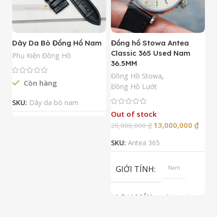
Dây Da Bò Đồng Hồ Nam
Đồng hồ Stowa Antea
Đ
Classic 365 Used Nam
A
Phụ Kiện Đồng Hồ
36.5MM
M
N
Đồng Hồ Stowa
,
Còn hàng
Đ
Đồng Hồ Lướt
Đ
SKU:
Dây da bò nam
Out of stock
13,000,000
₫
20,000,000
₫
2
SKU:
Antea 365
S
GIỚI TÍNH
Nam
LOẠI MÁY
Automatic
ETA 2824-2
Top Grade