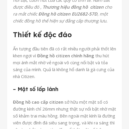
nổi bật, cuốn hút của các quý cô tinh tế. Nắm bắt
được điều đó ,
Thương hiệu đồng hồ citizen
cho
ra mắt chiếc
Đồng hồ citizen EU2682-57D
, một
chiếc đồng hồ thể hiện sự đẳng cấp thượng lưu.
Thiết kế độc đáo
Ấn tượng đầu tiên đã có rất nhiều người phải thốt lên
khen ngợi vì
Đồng hồ citizen chính hãng
thu hút
mọi ánh mắt nhờ vẻ ngoài vô cùng nổi bật và tỏa
sáng của mình. Quả là không hổ danh là gà cưng của
nhà Citizen.
– Mặt số lấp lánh
Đồng hồ cao cấp citizen
sở hữu một mặt số có
đường kính chỉ 26mm nhưng thật sự nổi bật nhờ mặt
số khảm trai màu hồng. Bên ngoài mặt kính là đường
viên được đính đá siêu sang trọng, và khi ra sáng thì