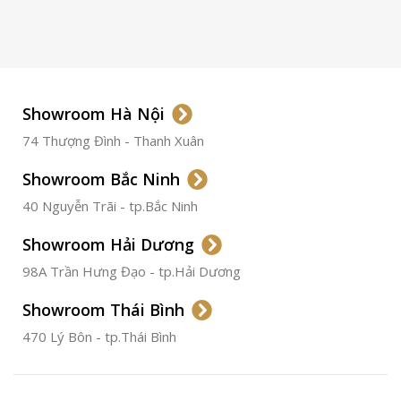
LOẠI KÍNH
Sapphire
LOẠI DÂY
Dây Da
Showroom Hà Nội
74 Thượng Đình - Thanh Xuân
CHẤT LIỆU VỎ
Thép
Không
Gỉ
Showroom Bắc Ninh
40 Nguyễn Trãi - tp.Bắc Ninh
ĐƯỜNG KÍNH
36.5mm
Showroom Hải Dương
CHỐNG NƯỚC
50m
98A Trần Hưng Đạo - tp.Hải Dương
Showroom Thái Bình
TÌNH TRẠNG
Đã qua
sử
470 Lý Bôn - tp.Thái Bình
dụng