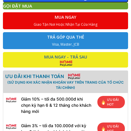
GỌI ĐẶT MUA
MUA NGAY
Giao Tận Nơi Hoặc Nhận Tại Cửa Hàng
TRẢ GÓP QUA THẺ
Visa, Master, JCB
MUA NGAY - TRẢ SAU
ƯU ĐÃI KHI THANH TOÁN
(SỬ DỤNG KHI XÁC NHẬN KHOẢN VAY TRÊN TRANG CỦA TỔ CHỨC
TÀI CHÍNH)
Giảm 10% – tối đa 500.000đ khi
ƯU ĐÃI
HOT
chọn kỳ hạn 6 & 12 tháng cho khách
hàng mới
Giảm 3% – tối đa 100.000đ với kỳ
ƯU ĐÃI