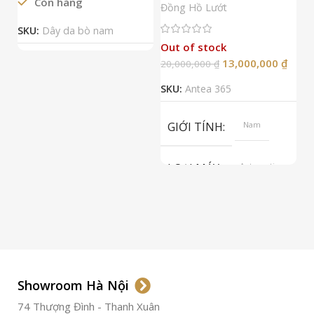
Còn hàng
Đ
Đồng Hồ Lướt
Đ
SKU:
Dây da bò nam
Out of stock
13,000,000
₫
20,000,000
₫
2
SKU:
Antea 365
S
GIỚI TÍNH
Nam
LOẠI MÁY
Automatic
ETA 2824-2
Top Grade
LOẠI KÍNH
Sapphire
LOẠI DÂY
Dây Da
Showroom Hà Nội
74 Thượng Đình - Thanh Xuân
CHẤT LIỆU VỎ
Thép