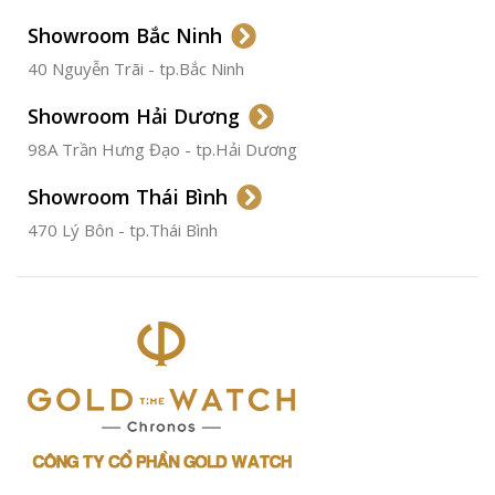
Không
Gỉ
Showroom Bắc Ninh
40 Nguyễn Trãi - tp.Bắc Ninh
ĐƯỜNG KÍNH
36.5mm
Showroom Hải Dương
CHỐNG NƯỚC
50m
98A Trần Hưng Đạo - tp.Hải Dương
Showroom Thái Bình
TÌNH TRẠNG
Đã qua
sử
470 Lý Bôn - tp.Thái Bình
dụng