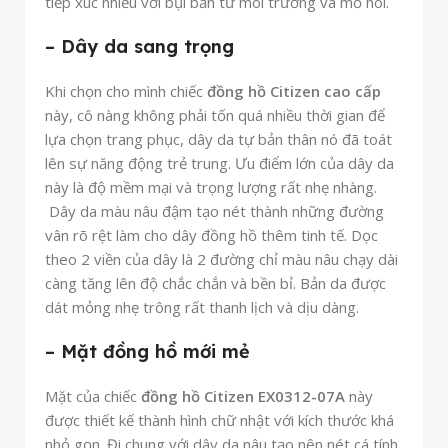
tiếp xúc nhiều với bụi bẩn từ môi trường và mồ hôi.
– Dây da sang trọng
Khi chọn cho mình chiếc
đồng hồ Citizen cao cấp
này, cô nàng không phải tốn quá nhiều thời gian để
lựa chọn trang phục, dây da tự bản thân nó đã toát
lên sự năng động trẻ trung. Ưu điểm lớn của dây da
này là độ mềm mại và trọng lượng rất nhẹ nhàng.
Dây da màu nâu đậm tạo nét thành những đường
vân rõ rệt làm cho dây đồng hồ thêm tinh tế. Dọc
theo 2 viền của dây là 2 đường chỉ màu nâu chạy dài
càng tăng lên độ chắc chắn và bền bỉ. Bản da được
dát mỏng nhẹ trông rất thanh lịch và dịu dàng.
– Mặt đồng hồ mới mẻ
Mặt của chiếc
đồng hồ Citizen
EX0312-07A
này
được thiết kế thành hình chữ nhật với kích thước khá
nhỏ gọn. Đi chung với dây da nâu tạo nên nét cá tính,