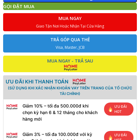
GỌI ĐẶT MUA
MUA NGAY
Giao Tận Nơi Hoặc Nhận Tại Cửa Hàng
TRẢ GÓP QUA THẺ
Visa, Master, JCB
MUA NGAY - TRẢ SAU
ƯU ĐÃI KHI THANH TOÁN
(SỬ DỤNG KHI XÁC NHẬN KHOẢN VAY TRÊN TRANG CỦA TỔ CHỨC
TÀI CHÍNH)
Giảm 10% – tối đa 500.000đ khi
ƯU ĐÃI
HOT
chọn kỳ hạn 6 & 12 tháng cho khách
hàng mới
Giảm 3% – tối đa 100.000đ với kỳ
ƯU ĐÃI