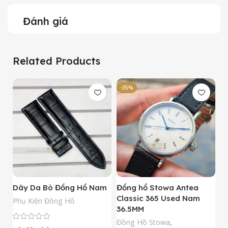
Đánh giá
Related Products
-35%
-
Dây Da Bò Đồng Hồ Nam
Đồng hồ Stowa Antea
Đ
Classic 365 Used Nam
A
Phụ Kiện Đồng Hồ
36.5MM
M
N
Đồng Hồ Stowa
,