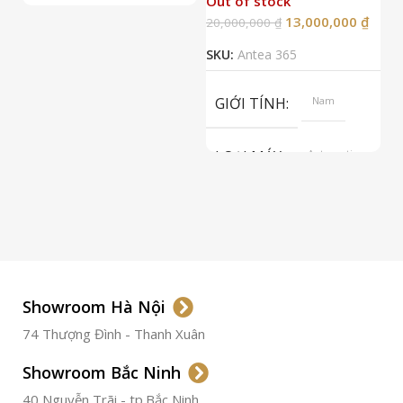
Out of stock
13,000,000
₫
20,000,000
₫
2
SKU:
Antea 365
S
GIỚI TÍNH
Nam
LOẠI MÁY
Automatic
ETA 2824-2
Top Grade
LOẠI KÍNH
Sapphire
LOẠI DÂY
Dây Da
Showroom Hà Nội
74 Thượng Đình - Thanh Xuân
CHẤT LIỆU VỎ
Thép
Không
Gỉ
Showroom Bắc Ninh
40 Nguyễn Trãi - tp.Bắc Ninh