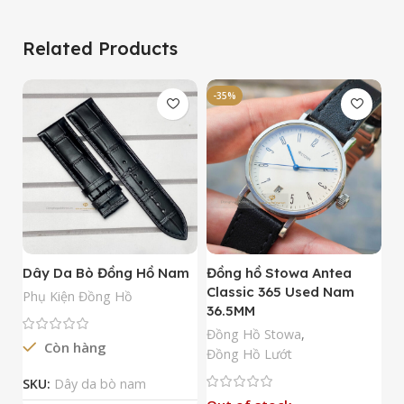
Related Products
-35%
-
Dây Da Bò Đồng Hồ Nam
Đồng hồ Stowa Antea
Đ
Classic 365 Used Nam
A
Phụ Kiện Đồng Hồ
36.5MM
M
N
Đồng Hồ Stowa
,
Còn hàng
Đ
Đồng Hồ Lướt
Đ
SKU:
Dây da bò nam