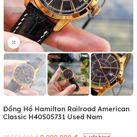
Click to enlarge
Đồng Hồ Hamilton Railroad American
Classic H40505731 Used Nam
9,900,000
₫
Hết hàng