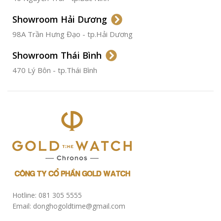
ĐƯỜNG KÍNH
36.5mm
Showroom Hải Dương
CHỐNG NƯỚC
50m
98A Trần Hưng Đạo - tp.Hải Dương
Showroom Thái Bình
TÌNH TRẠNG
Đã qua
sử
470 Lý Bôn - tp.Thái Bình
dụng
Hotline: 081 305 5555
Email: donghogoldtime@gmail.com