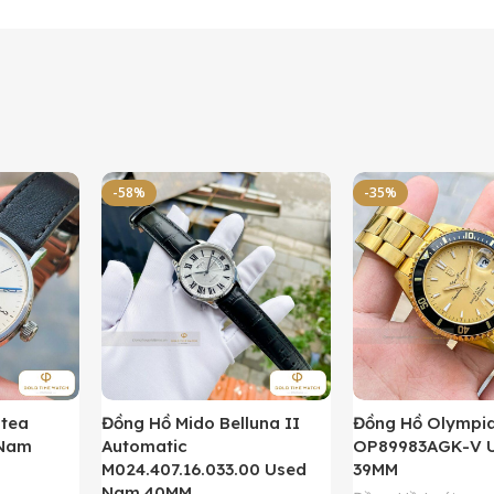
-58%
-35%
ntea
Đồng Hồ Mido Belluna II
Đồng Hồ Olympi
 Nam
Automatic
OP89983AGK-V 
M024.407.16.033.00 Used
39MM
Nam 40MM