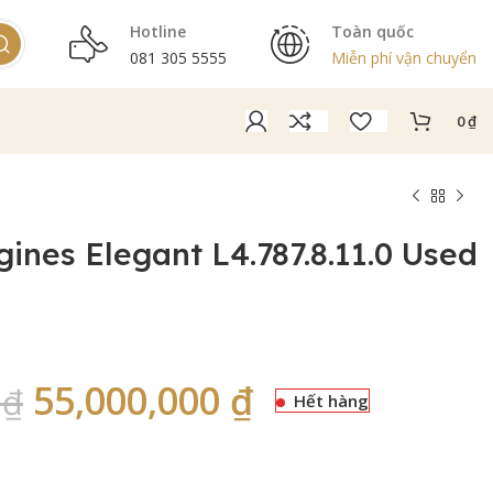
Hotline
Toàn quốc
081 305 5555
Miễn phí vận chuyển
0
₫
ines Elegant L4.787.8.11.0 Used
55,000,000
₫
0
₫
Hết hàng