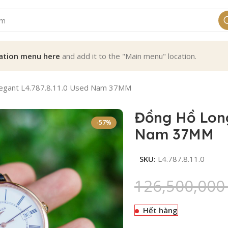
ation menu here
and add it to the "Main menu" location.
legant L4.787.8.11.0 Used Nam 37MM
Đồng Hồ Long
-57%
Nam 37MM
SKU:
L4.787.8.11.0
126,500,00
Hết hàng