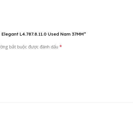
s Elegant L4.787.8.11.0 Used Nam 37MM”
*
ường bắt buộc được đánh dấu