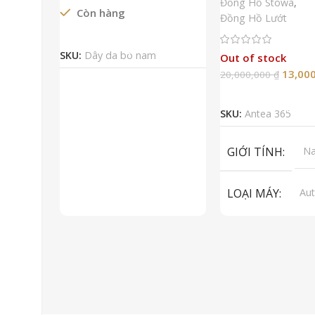
Đồng Hồ Stowa
,
Còn hàng
Đồng Hồ Lướt
Đọc Tiếp
SKU:
Dây da bò nam
Out of stock
13,00
20,000,000
₫
Đọc Tiếp
SKU:
Antea 365
GIỚI TÍNH
N
LOẠI MÁY
Aut
ET
To
LOẠI KÍNH
Sa
LOẠI DÂY
Dây