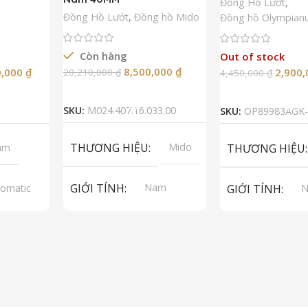
Đồng Hồ Lướt
,
Đồng Hồ Lướt
,
Đồng hồ Mido
Đồng hồ Olympian
Còn hàng
Out of stock
8,500,000
₫
0,000
₫
2,900
20,210,000
₫
4,450,000
₫
Thêm Vào Giỏ Hàng
Đọc Tiế
SKU:
M024.407.16.033.00
SKU:
OP89983AGK-
THƯƠNG HIỆU
Mido
am
THƯƠNG HIỆU
GIỚI TÍNH
Nam
omatic
GIỚI TÍNH
A 2824-2
p Grade
LOẠI MÁY
Automatic
LOẠI MÁY
Au
pphire
LOẠI KÍNH
Sapphire
LOẠI KÍNH
S
 Da