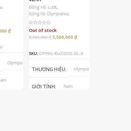
Đồng Hồ Lướt
,
Đồng Hồ Lướt
,
Đồ
us
Đồng hồ Olympianus
Còn hàng
Out of stock
5,50
,000
₫
10,900,000
₫
5,500,000
₫
8,900,000
₫
Thêm Vào G
p
Đọc Tiếp
SKU:
RA-AA0007A
V
SKU:
OP990-45ADDGS-GL-X
LOẠI MÁY
A
Olympianus
THƯƠNG HIỆU
Olympianus
GIỚI TÍNH
Nam
GIỚI TÍNH
Nam
LOẠI KÍNH
tomatic
LOẠI MÁY
Automatic
LOẠI DÂY
T
apphire
g
LOẠI KÍNH
Sapphire