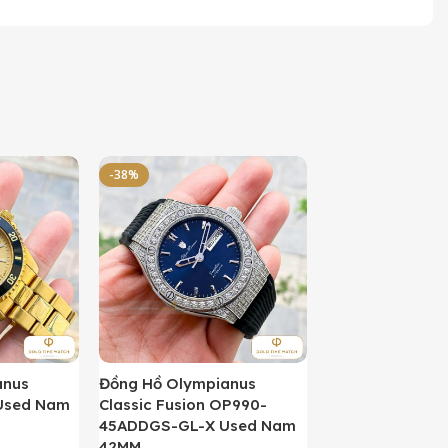
-38%
-50%
anus
Đồng Hồ Olympianus
Đồng Hồ Orient 
Used Nam
Classic Fusion OP990-
Kamasu Limited 
45ADDGS-GL-X Used Nam
AA0007A09A U
42MM
42MM