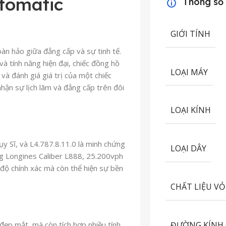
tomatic
Thông số
GIỚI TÍNH
àn hảo giữa đẳng cấp và sự tinh tế.
và tính năng hiện đại, chiếc đồng hồ
LOẠI MÁY
và đánh giá giá trị của một chiếc
hận sự lịch lãm và đẳng cấp trên đôi
LOẠI KÍNH
y Sĩ, và L4.787.8.11.0 là minh chứng
LOẠI DÂY
ng Longines Caliber L888, 25.200vph
độ chính xác mà còn thể hiện sự bền
CHẤT LIỆU VỎ
ĐƯỜNG KÍNH
đẹp mắt, mà còn tích hợp nhiều tính