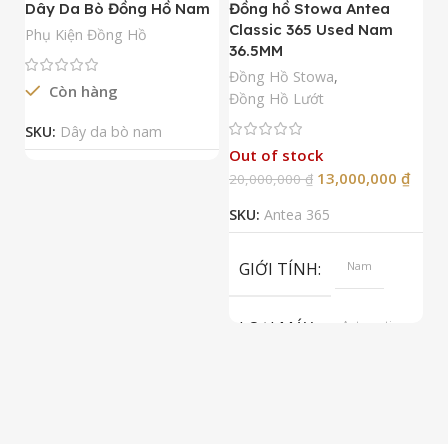
Dây Da Bò Đồng Hồ Nam
Đồng hồ Stowa Antea
Đ
Classic 365 Used Nam
A
Phụ Kiện Đồng Hồ
36.5MM
M
N
Đồng Hồ Stowa
,
Còn hàng
Đ
Đồng Hồ Lướt
Đ
SKU:
Dây da bò nam
Out of stock
13,000,000
₫
20,000,000
₫
2
SKU:
Antea 365
S
GIỚI TÍNH
Nam
LOẠI MÁY
Automatic
ETA 2824-2
Top Grade
LOẠI KÍNH
Sapphire