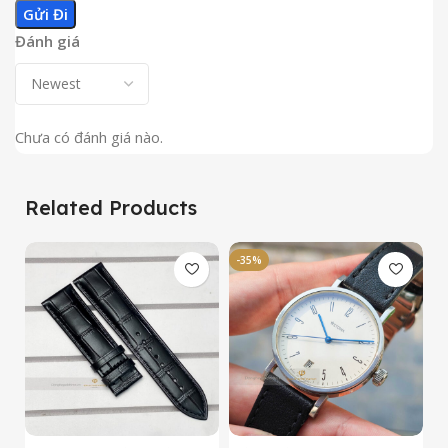
Đánh giá
Chưa có đánh giá nào.
Related Products
-35%
-