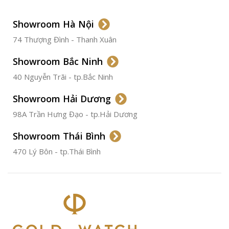
LOẠI DÂY
Dây Da
Showroom Hà Nội
74 Thượng Đình - Thanh Xuân
CHẤT LIỆU VỎ
Thép
Không
Gỉ
Showroom Bắc Ninh
40 Nguyễn Trãi - tp.Bắc Ninh
ĐƯỜNG KÍNH
36.5mm
Showroom Hải Dương
CHỐNG NƯỚC
50m
98A Trần Hưng Đạo - tp.Hải Dương
Showroom Thái Bình
TÌNH TRẠNG
Đã qua
sử
470 Lý Bôn - tp.Thái Bình
dụng