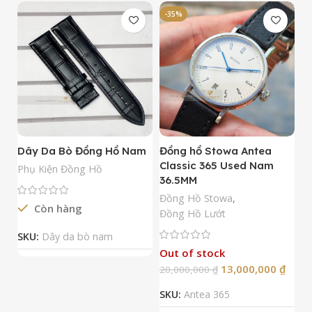
-35%
-
Dây Da Bò Đồng Hồ Nam
Đồng hồ Stowa Antea
Đ
Classic 365 Used Nam
A
Phụ Kiện Đồng Hồ
36.5MM
M
N
Đồng Hồ Stowa
,
Còn hàng
Đ
Đồng Hồ Lướt
Đ
SKU:
Dây da bò nam
Out of stock
13,000,000
₫
20,000,000
₫
2
SKU:
Antea 365
S