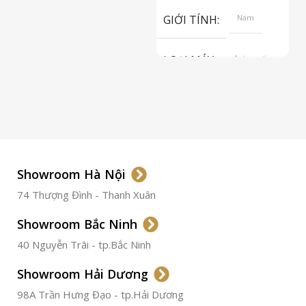
GIỚI TÍNH
Nam
LOẠI MÁY
Automatic
ETA 2824-2
Top Grade
LOẠI KÍNH
Sapphire
LOẠI DÂY
Dây Da
Showroom Hà Nội
74 Thượng Đình - Thanh Xuân
CHẤT LIỆU VỎ
Thép
Không
Gỉ
Showroom Bắc Ninh
40 Nguyễn Trãi - tp.Bắc Ninh
ĐƯỜNG KÍNH
36.5mm
Showroom Hải Dương
CHỐNG NƯỚC
50m
98A Trần Hưng Đạo - tp.Hải Dương