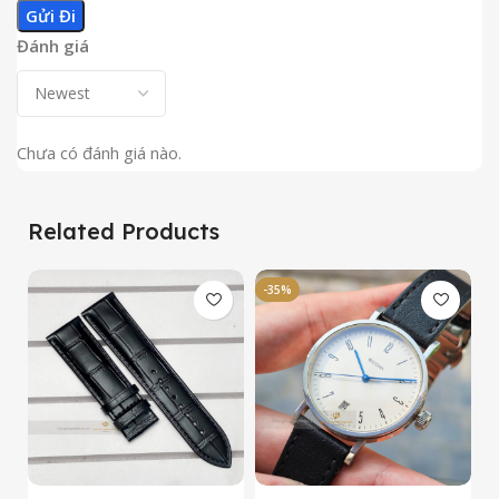
Đánh giá
Chưa có đánh giá nào.
Related Products
-35%
-