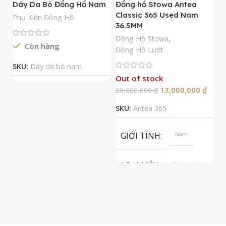
Dây Da Bò Đồng Hồ Nam
Đồng hồ Stowa Antea
Đ
Classic 365 Used Nam
A
Phụ Kiện Đồng Hồ
36.5MM
M
N
Đồng Hồ Stowa
,
Còn hàng
Đ
Đồng Hồ Lướt
Đ
SKU:
Dây da bò nam
Out of stock
13,000,000
₫
20,000,000
₫
2
SKU:
Antea 365
S
GIỚI TÍNH
Nam
LOẠI MÁY
Automatic
ETA 2824-2
Top Grade
LOẠI KÍNH
Sapphire