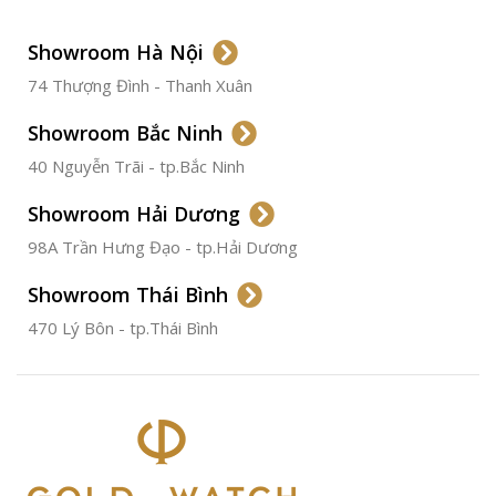
LOẠI DÂY
Dây Da
Showroom Hà Nội
74 Thượng Đình - Thanh Xuân
CHẤT LIỆU VỎ
Thép
Không
Gỉ
Showroom Bắc Ninh
40 Nguyễn Trãi - tp.Bắc Ninh
ĐƯỜNG KÍNH
36.5mm
Showroom Hải Dương
CHỐNG NƯỚC
50m
98A Trần Hưng Đạo - tp.Hải Dương
Showroom Thái Bình
TÌNH TRẠNG
Đã qua
sử
470 Lý Bôn - tp.Thái Bình
dụng