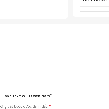
ey BL1839-152MWBB Used Nam”
*
ường bắt buộc được đánh dấu