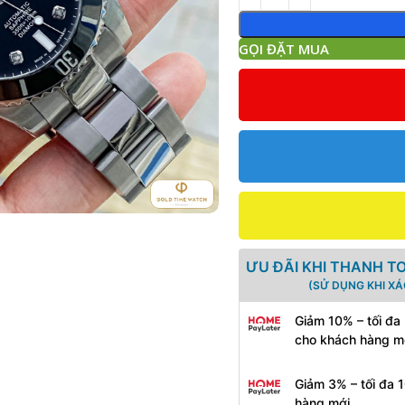
GỌI ĐẶT MUA
ƯU ĐÃI KHI THANH T
(SỬ DỤNG KHI X
Giảm 10% – tối đa
cho khách hàng m
Giảm 3% – tối đa 
hàng mới