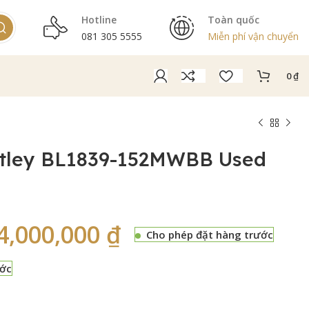
Hotline
Toàn quốc
081 305 5555
Miễn phí vận chuyển
0
₫
tley BL1839-152MWBB Used
4,000,000
₫
Cho phép đặt hàng trước
ước