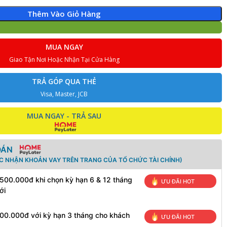
Thêm Vào Giỏ Hàng
MUA NGAY
Giao Tận Nơi Hoặc Nhận Tại Cửa Hàng
TRẢ GÓP QUA THẺ
Visa, Master, JCB
MUA NGAY - TRẢ SAU
OÁN
ÁC NHẬN KHOẢN VAY TRÊN TRANG CỦA TỔ CHỨC TÀI CHÍNH)
 500.000đ khi chọn kỳ hạn 6 & 12 tháng
ƯU ĐÃI HOT
ới
100.000đ với kỳ hạn 3 tháng cho khách
ƯU ĐÃI HOT