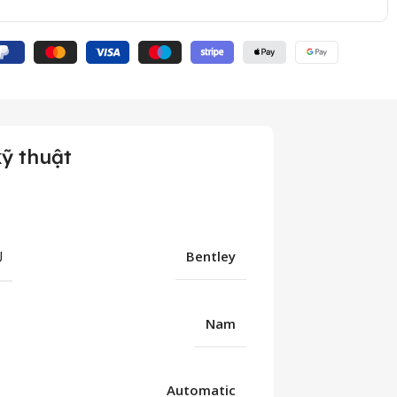
ỹ thuật
U
Bentley
Nam
Automatic