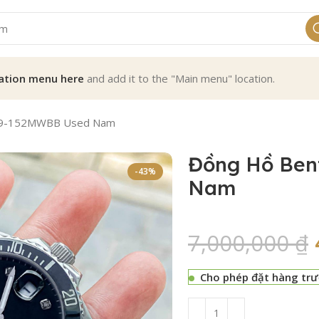
ation menu here
and add it to the "Main menu" location.
39-152MWBB Used Nam
Đồng Hồ Ben
-43%
Nam
7,000,000
₫
Cho phép đặt hàng tr