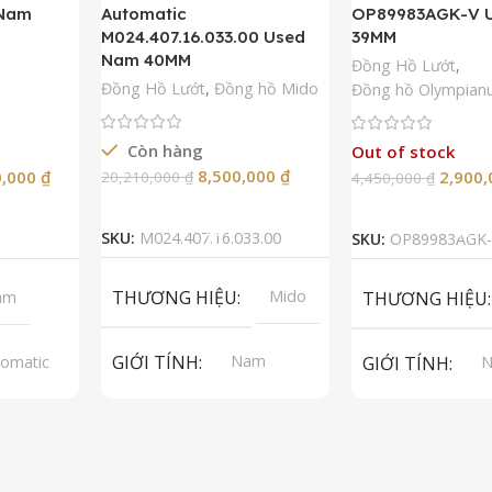
 Nam
Automatic
OP89983AGK-V 
M024.407.16.033.00 Used
39MM
Nam 40MM
Đồng Hồ Lướt
,
Đồng Hồ Lướt
,
Đồng hồ Mido
Đồng hồ Olympian
Còn hàng
Out of stock
8,500,000
₫
0,000
₫
2,900
20,210,000
₫
4,450,000
₫
Thêm Vào Giỏ Hàng
Đọc Tiế
SKU:
M024.407.16.033.00
SKU:
OP89983AGK-
THƯƠNG HIỆU
Mido
am
THƯƠNG HIỆU
GIỚI TÍNH
Nam
omatic
GIỚI TÍNH
A 2824-2
p Grade
LOẠI MÁY
Automatic
LOẠI MÁY
Au
pphire
Sapphire
S