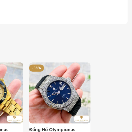
-38%
-50%
anus
Đồng Hồ Olympianus
Đồng Hồ Orient 