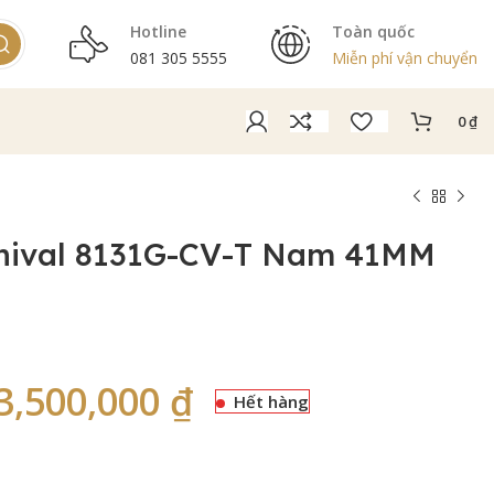
Hotline
Toàn quốc
081 305 5555
Miễn phí vận chuyển
0
₫
nival 8131G-CV-T Nam 41MM
3,500,000
₫
Hết hàng