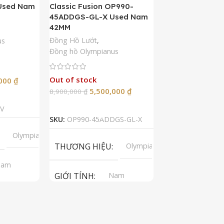
Used Nam
Classic Fusion OP990-
Kamasu Limited 
45ADDGS-GL-X Used Nam
AA0007A09A U
42MM
42MM
Đồng Hồ Lướt
,
Đồng Hồ Lướt
,
Đồ
us
Đồng hồ Olympianus
Còn hàng
Out of stock
5,50
,000
₫
10,900,000
₫
5,500,000
₫
8,900,000
₫
Thêm Vào G
p
Đọc Tiếp
SKU:
RA-AA0007A
V
SKU:
OP990-45ADDGS-GL-X
LOẠI MÁY
A
Olympianus
THƯƠNG HIỆU
Olympianus
GIỚI TÍNH
Nam
GIỚI TÍNH
Nam
LOẠI KÍNH
tomatic
LOẠI MÁY
Automatic
T
apphire