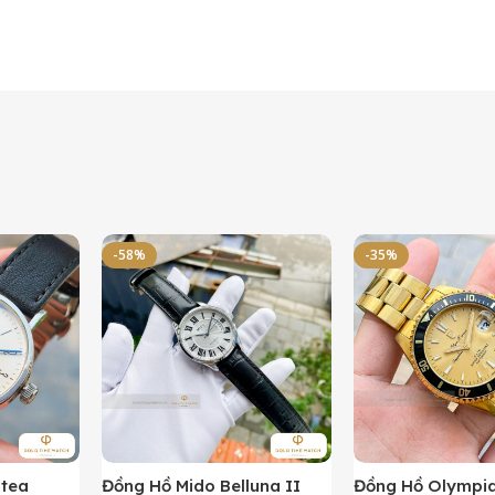
-58%
-35%
ntea
Đồng Hồ Mido Belluna II
Đồng Hồ Olympi