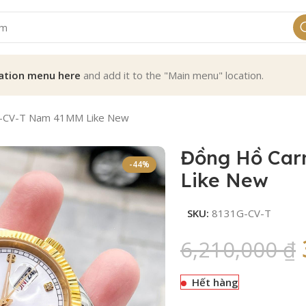
ation menu here
and add it to the "Main menu" location.
G-CV-T Nam 41MM Like New
Đồng Hồ Car
-44%
Like New
SKU:
8131G-CV-T
6,210,000
₫
Hết hàng