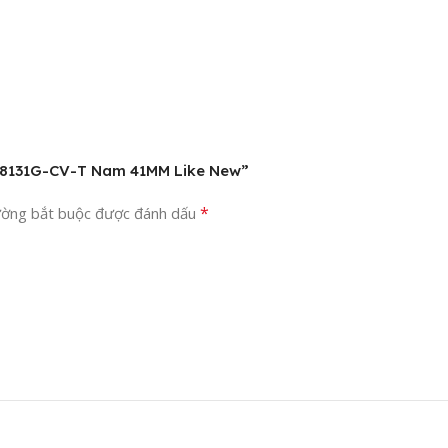
al 8131G-CV-T Nam 41MM Like New”
*
ường bắt buộc được đánh dấu