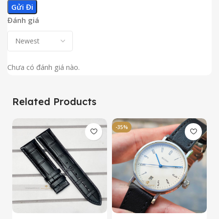
Đánh giá
Chưa có đánh giá nào.
Related Products
-35%
-