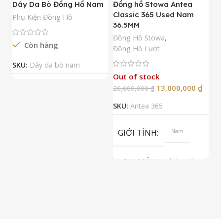
Dây Da Bò Đồng Hồ Nam
Đồng hồ Stowa Antea
Đ
Classic 365 Used Nam
A
Phụ Kiện Đồng Hồ
36.5MM
M
N
Đồng Hồ Stowa
,
Còn hàng
Đ
Đồng Hồ Lướt
Đ
SKU:
Dây da bò nam
Out of stock
13,000,000
₫
20,000,000
₫
2
SKU:
Antea 365
S
GIỚI TÍNH
Nam
LOẠI MÁY
Automatic
ETA 2824-2
Top Grade
LOẠI KÍNH
Sapphire