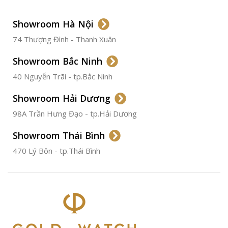
LOẠI DÂY
Dây Da
Showroom Hà Nội
74 Thượng Đình - Thanh Xuân
CHẤT LIỆU VỎ
Thép
Không
Gỉ
Showroom Bắc Ninh
40 Nguyễn Trãi - tp.Bắc Ninh
ĐƯỜNG KÍNH
36.5mm
Showroom Hải Dương
CHỐNG NƯỚC
50m
98A Trần Hưng Đạo - tp.Hải Dương
Showroom Thái Bình
TÌNH TRẠNG
Đã qua
sử
470 Lý Bôn - tp.Thái Bình
dụng