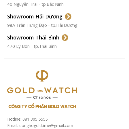
40 Nguyễn Trãi - tp.Bắc Ninh
ĐƯỜNG KÍNH
36.5mm
Showroom Hải Dương
CHỐNG NƯỚC
50m
98A Trần Hưng Đạo - tp.Hải Dương
Showroom Thái Bình
TÌNH TRẠNG
Đã qua
sử
470 Lý Bôn - tp.Thái Bình
dụng
Hotline: 081 305 5555
Email: donghogoldtime@gmail.com