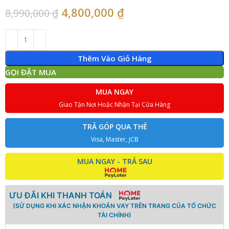
4,800,000
₫
8,990,000
₫
Thêm Vào Giỏ Hàng
GỌI ĐẶT MUA
MUA NGAY
Giao Tận Nơi Hoặc Nhận Tại Cửa Hàng
TRẢ GÓP QUA THẺ
Visa, Master, JCB
MUA NGAY - TRẢ SAU
ƯU ĐÃI KHI THANH TOÁN
(SỬ DỤNG KHI XÁC NHẬN KHOẢN VAY TRÊN TRANG CỦA TỔ CHỨC
TÀI CHÍNH)