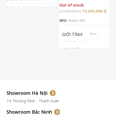
Out of stock
13,000,000
₫
20,000,000
₫
2
SKU:
Antea 365
S
GIỚI TÍNH
Nam
LOẠI MÁY
Automatic
ETA 2824-2
Top Grade
LOẠI KÍNH
Sapphire
LOẠI DÂY
Dây Da
Showroom Hà Nội
74 Thượng Đình - Thanh Xuân
CHẤT LIỆU VỎ
Thép
Không
Gỉ
Showroom Bắc Ninh