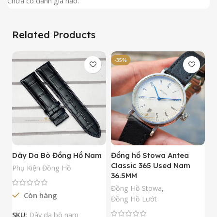
Chưa có đánh giá nào.
Related Products
-35%
-
Dây Da Bò Đồng Hồ Nam
Đồng hồ Stowa Antea
Đ
Classic 365 Used Nam
A
Phụ Kiện Đồng Hồ
36.5MM
M
N
Đồng Hồ Stowa
,
Còn hàng
Đ
Đồng Hồ Lướt
Đ
SKU:
Dây da bò nam