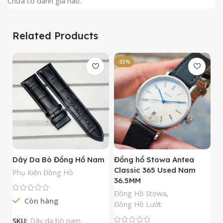
Chưa có đánh giá nào.
Related Products
-35%
-
Dây Da Bò Đồng Hồ Nam
Đồng hồ Stowa Antea
Đ
Classic 365 Used Nam
A
Phụ Kiện Đồng Hồ
36.5MM
M
N
Đồng Hồ Stowa
,
Còn hàng
Đ
Đồng Hồ Lướt
Đ
SKU:
Dây da bò nam