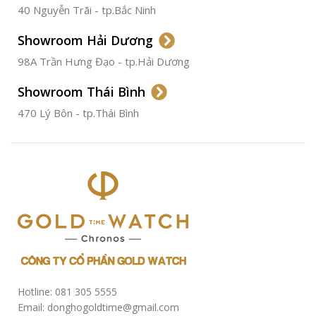
40 Nguyễn Trãi - tp.Bắc Ninh
ĐƯỜNG KÍNH
36.5mm
Showroom Hải Dương
CHỐNG NƯỚC
50m
98A Trần Hưng Đạo - tp.Hải Dương
Showroom Thái Bình
TÌNH TRẠNG
Đã qua
sử
470 Lý Bôn - tp.Thái Bình
dụng
Hotline: 081 305 5555
Email: donghogoldtime@gmail.com