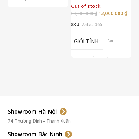
Out of stock
13,000,000
₫
20,000,000
₫
2
SKU:
Antea 365
S
GIỚI TÍNH
Nam
LOẠI MÁY
Automatic
ETA 2824-2
Top Grade
LOẠI KÍNH
Sapphire
LOẠI DÂY
Dây Da
Showroom Hà Nội
74 Thượng Đình - Thanh Xuân
CHẤT LIỆU VỎ
Thép
Không
Gỉ
Showroom Bắc Ninh