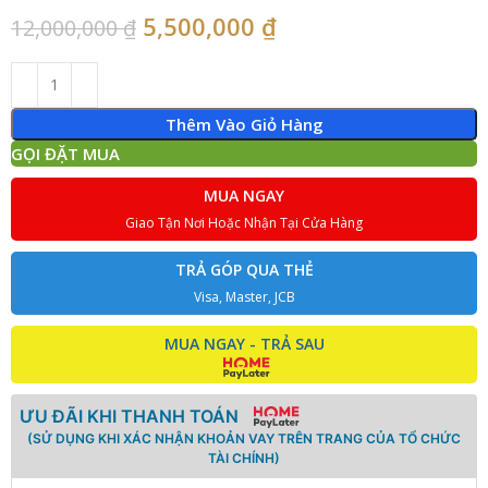
5,500,000
₫
12,000,000
₫
Thêm Vào Giỏ Hàng
GỌI ĐẶT MUA
MUA NGAY
Giao Tận Nơi Hoặc Nhận Tại Cửa Hàng
TRẢ GÓP QUA THẺ
Visa, Master, JCB
MUA NGAY - TRẢ SAU
ƯU ĐÃI KHI THANH TOÁN
(SỬ DỤNG KHI XÁC NHẬN KHOẢN VAY TRÊN TRANG CỦA TỔ CHỨC
TÀI CHÍNH)