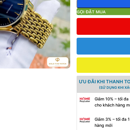
GỌI ĐẶT MUA
ƯU ĐÃI KHI THANH T
(SỬ DỤNG KHI X
Giảm 10% – tối đa
cho khách hàng m
Giảm 3% – tối đa 
hàng mới