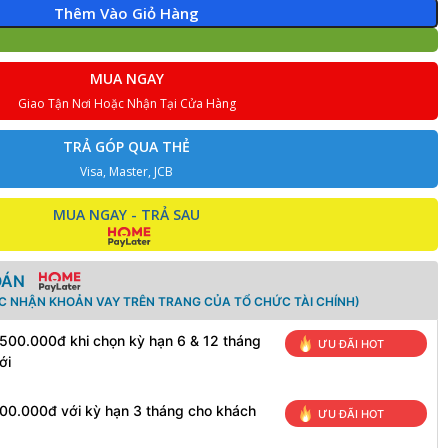
Thêm Vào Giỏ Hàng
MUA NGAY
Giao Tận Nơi Hoặc Nhận Tại Cửa Hàng
TRẢ GÓP QUA THẺ
Visa, Master, JCB
MUA NGAY - TRẢ SAU
OÁN
ÁC NHẬN KHOẢN VAY TRÊN TRANG CỦA TỔ CHỨC TÀI CHÍNH)
 500.000đ khi chọn kỳ hạn 6 & 12 tháng
ƯU ĐÃI HOT
ới
100.000đ với kỳ hạn 3 tháng cho khách
ƯU ĐÃI HOT