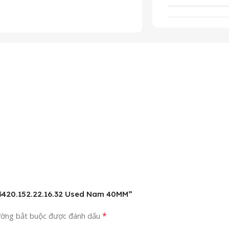
-3420.152.22.16.32 Used Nam 40MM”
*
ường bắt buộc được đánh dấu