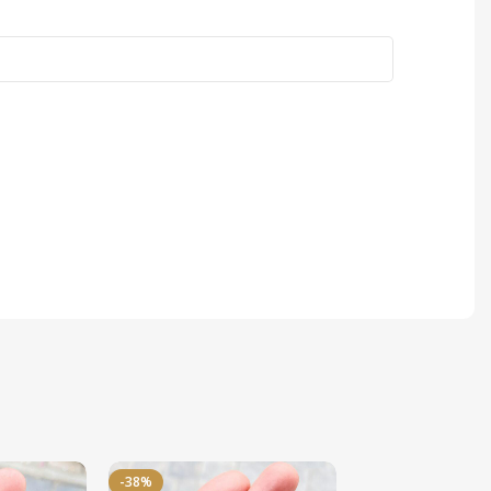
-38%
-50%