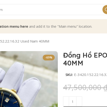
ation menu here
and add it to the "Main menu" location.
152.22.16.32 Used Nam 40MM
Đồng Hồ EPOS
-69%
40MM
SKU:
E-3420.152.22.16.3
47,500,000