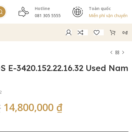
Hotline
Toàn quốc
081 305 5555
Miễn phí vận chuyển
0
₫
 E-3420.152.22.16.32 Used Nam
2
14,800,000
₫
₫