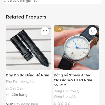
Chưa có đánh giá nào.
Related Products
-35%
-
Dây Da Bò Đồng Hồ Nam
Đồng hồ Stowa Antea
Đ
Classic 365 Used Nam
A
Phụ Kiện Đồng Hồ
36.5MM
M
N
Đồng Hồ Stowa
,
Còn hàng
Đ
Đồng Hồ Lướt
Đ
SKU:
Dây da bò nam