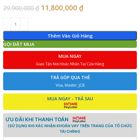
11,800,000
₫
29,900,000
₫
Thêm Vào Giỏ Hàng
GỌI ĐẶT MUA
MUA NGAY
Giao Tận Nơi Hoặc Nhận Tại Cửa Hàng
TRẢ GÓP QUA THẺ
Visa, Master, JCB
MUA NGAY - TRẢ SAU
ƯU ĐÃI KHI THANH TOÁN
(SỬ DỤNG KHI XÁC NHẬN KHOẢN VAY TRÊN TRANG CỦA TỔ CHỨC
TÀI CHÍNH)