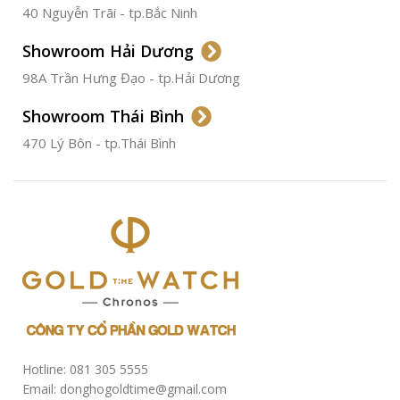
40 Nguyễn Trãi - tp.Bắc Ninh
ĐƯỜNG KÍNH
36.5mm
Showroom Hải Dương
CHỐNG NƯỚC
50m
98A Trần Hưng Đạo - tp.Hải Dương
Showroom Thái Bình
TÌNH TRẠNG
Đã qua
sử
470 Lý Bôn - tp.Thái Bình
dụng
Hotline: 081 305 5555
Email: donghogoldtime@gmail.com