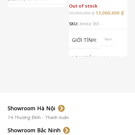
Out of stock
13,000,000
₫
20,000,000
₫
2
SKU:
Antea 365
S
GIỚI TÍNH
Nam
LOẠI MÁY
Automatic
ETA 2824-2
Top Grade
LOẠI KÍNH
Sapphire
LOẠI DÂY
Dây Da
Showroom Hà Nội
74 Thượng Đình - Thanh Xuân
CHẤT LIỆU VỎ
Thép
Không
Gỉ
Showroom Bắc Ninh