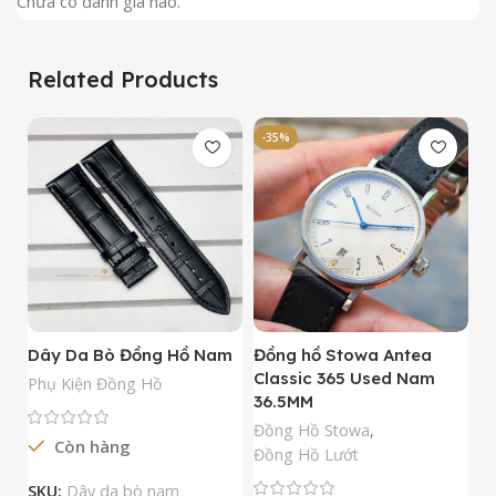
Chưa có đánh giá nào.
Related Products
-35%
-
Dây Da Bò Đồng Hồ Nam
Đồng hồ Stowa Antea
Đ
Classic 365 Used Nam
A
Phụ Kiện Đồng Hồ
36.5MM
M
N
Đồng Hồ Stowa
,
Còn hàng
Đ
Đồng Hồ Lướt
Đ
SKU:
Dây da bò nam