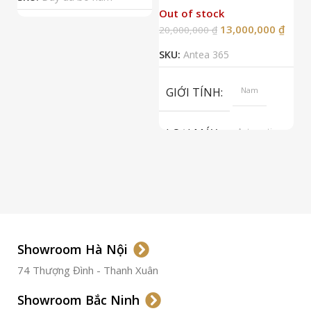
Out of stock
13,000,000
₫
20,000,000
₫
2
SKU:
Antea 365
S
GIỚI TÍNH
Nam
LOẠI MÁY
Automatic
ETA 2824-2
Top Grade
LOẠI KÍNH
Sapphire
LOẠI DÂY
Dây Da
Showroom Hà Nội
74 Thượng Đình - Thanh Xuân
CHẤT LIỆU VỎ
Thép
Không
Gỉ
Showroom Bắc Ninh