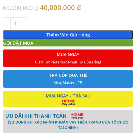
40,000,000
₫
69,000,000
₫
Thêm Vào Giỏ Hàng
GỌI ĐẶT MUA
MUA NGAY
Giao Tận Nơi Hoặc Nhận Tại Cửa Hàng
TRẢ GÓP QUA THẺ
Visa, Master, JCB
MUA NGAY - TRẢ SAU
ƯU ĐÃI KHI THANH TOÁN
(SỬ DỤNG KHI XÁC NHẬN KHOẢN VAY TRÊN TRANG CỦA TỔ CHỨC
TÀI CHÍNH)