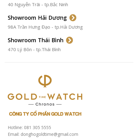
40 Nguyễn Trãi - tp.Bắc Ninh
ĐƯỜNG KÍNH
36.5mm
Showroom Hải Dương
CHỐNG NƯỚC
50m
98A Trần Hưng Đạo - tp.Hải Dương
Showroom Thái Bình
TÌNH TRẠNG
Đã qua
sử
470 Lý Bôn - tp.Thái Bình
dụng
Hotline: 081 305 5555
Email: donghogoldtime@gmail.com