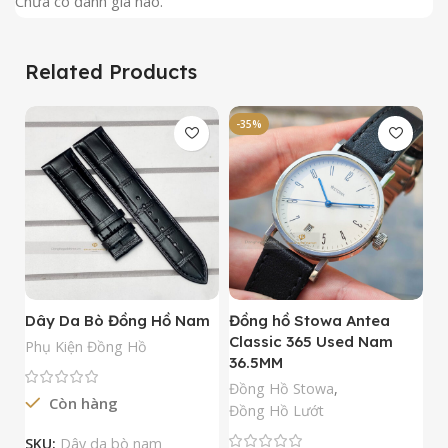
Chưa có đánh giá nào.
Related Products
-35%
-
Dây Da Bò Đồng Hồ Nam
Đồng hồ Stowa Antea
Đ
Classic 365 Used Nam
A
Phụ Kiện Đồng Hồ
36.5MM
M
N
Đồng Hồ Stowa
,
Còn hàng
Đ
Đồng Hồ Lướt
Đ
SKU:
Dây da bò nam