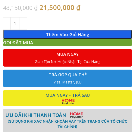
21,500,000
₫
43,150,000
₫
Thêm Vào Giỏ Hàng
GỌI ĐẶT MUA
MUA NGAY
Giao Tận Nơi Hoặc Nhận Tại Cửa Hàng
TRẢ GÓP QUA THẺ
Visa, Master, JCB
MUA NGAY - TRẢ SAU
ƯU ĐÃI KHI THANH TOÁN
(SỬ DỤNG KHI XÁC NHẬN KHOẢN VAY TRÊN TRANG CỦA TỔ CHỨC
TÀI CHÍNH)