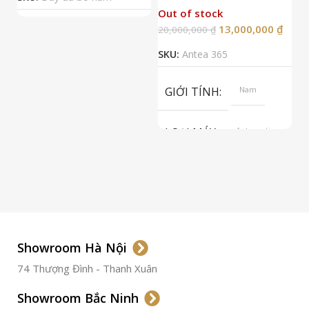
Out of stock
13,000,000
₫
20,000,000
₫
2
SKU:
Antea 365
S
GIỚI TÍNH
Nam
LOẠI MÁY
Automatic
ETA 2824-2
Top Grade
LOẠI KÍNH
Sapphire
LOẠI DÂY
Dây Da
Showroom Hà Nội
74 Thượng Đình - Thanh Xuân
CHẤT LIỆU VỎ
Thép
Không
Gỉ
Showroom Bắc Ninh