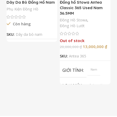
Dây Da Bò Đồng Hồ Nam
Đồng hồ Stowa Antea
Đ
Classic 365 Used Nam
A
Phụ Kiện Đồng Hồ
36.5MM
M
N
Đồng Hồ Stowa
,
Còn hàng
Đ
Đồng Hồ Lướt
Đ
SKU:
Dây da bò nam
Out of stock
13,000,000
₫
20,000,000
₫
2
SKU:
Antea 365
S
GIỚI TÍNH
Nam
LOẠI MÁY
Automatic
ETA 2824-2
Top Grade
LOẠI KÍNH
Sapphire