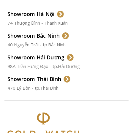
LOẠI DÂY
Dây Da
Showroom Hà Nội
74 Thượng Đình - Thanh Xuân
CHẤT LIỆU VỎ
Thép
Không
Gỉ
Showroom Bắc Ninh
40 Nguyễn Trãi - tp.Bắc Ninh
ĐƯỜNG KÍNH
36.5mm
Showroom Hải Dương
CHỐNG NƯỚC
50m
98A Trần Hưng Đạo - tp.Hải Dương
Showroom Thái Bình
TÌNH TRẠNG
Đã qua
sử
470 Lý Bôn - tp.Thái Bình
dụng