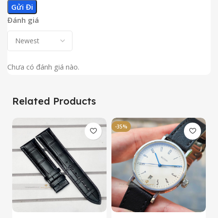
Đánh giá
Chưa có đánh giá nào.
Related Products
-35%
-