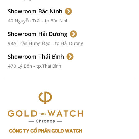
Không
Gỉ
Showroom Bắc Ninh
40 Nguyễn Trãi - tp.Bắc Ninh
ĐƯỜNG KÍNH
36.5mm
Showroom Hải Dương
CHỐNG NƯỚC
50m
98A Trần Hưng Đạo - tp.Hải Dương
Showroom Thái Bình
TÌNH TRẠNG
Đã qua
sử
470 Lý Bôn - tp.Thái Bình
dụng