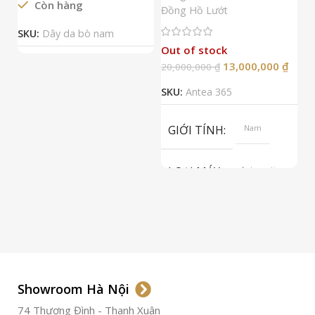
Còn hàng
Đ
Đồng Hồ Lướt
Đ
SKU:
Dây da bò nam
Out of stock
13,000,000
₫
20,000,000
₫
2
SKU:
Antea 365
S
GIỚI TÍNH
Nam
LOẠI MÁY
Automatic
ETA 2824-2
Top Grade
LOẠI KÍNH
Sapphire
LOẠI DÂY
Dây Da
Showroom Hà Nội
74 Thượng Đình - Thanh Xuân
CHẤT LIỆU VỎ
Thép