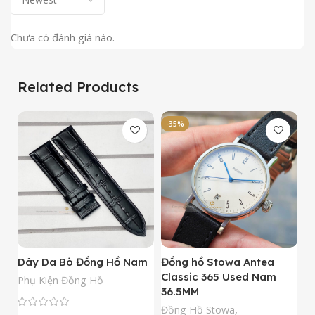
Chưa có đánh giá nào.
Related Products
-35%
-
Dây Da Bò Đồng Hồ Nam
Đồng hồ Stowa Antea
Đ
Classic 365 Used Nam
A
Phụ Kiện Đồng Hồ
36.5MM
M
N
Đồng Hồ Stowa
,