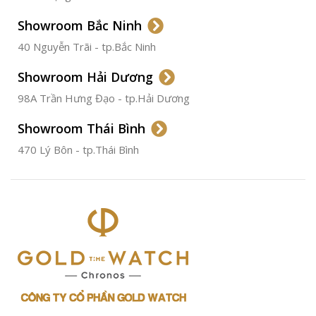
Không
Gỉ
Showroom Bắc Ninh
40 Nguyễn Trãi - tp.Bắc Ninh
ĐƯỜNG KÍNH
36.5mm
Showroom Hải Dương
CHỐNG NƯỚC
50m
98A Trần Hưng Đạo - tp.Hải Dương
Showroom Thái Bình
TÌNH TRẠNG
Đã qua
sử
470 Lý Bôn - tp.Thái Bình
dụng