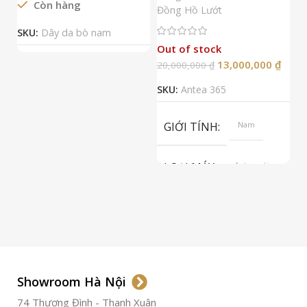
Còn hàng
Đ
Đồng Hồ Lướt
Đ
SKU:
Dây da bò nam
Out of stock
13,000,000
₫
20,000,000
₫
2
SKU:
Antea 365
S
GIỚI TÍNH
Nam
LOẠI MÁY
Automatic
ETA 2824-2
Top Grade
LOẠI KÍNH
Sapphire
LOẠI DÂY
Dây Da
Showroom Hà Nội
74 Thượng Đình - Thanh Xuân
CHẤT LIỆU VỎ
Thép