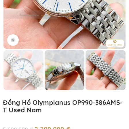
Click to enlarge
Đồng Hồ Olympianus OP990-386AMS-
T Used Nam
3,200,000
₫