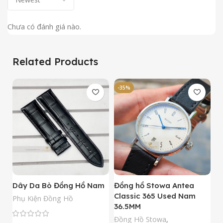
Chưa có đánh giá nào.
Related Products
-35%
-
Dây Da Bò Đồng Hồ Nam
Đồng hồ Stowa Antea
Đ
Classic 365 Used Nam
A
Phụ Kiện Đồng Hồ
36.5MM
M
N
Đồng Hồ Stowa
,