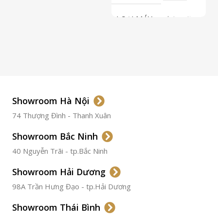
LOẠI MÁY
Automatic
ETA 2824-2
Top Grade
LOẠI KÍNH
Sapphire
LOẠI DÂY
Dây Da
Showroom Hà Nội
74 Thượng Đình - Thanh Xuân
CHẤT LIỆU VỎ
Thép
Không
Gỉ
Showroom Bắc Ninh
40 Nguyễn Trãi - tp.Bắc Ninh
ĐƯỜNG KÍNH
36.5mm
Showroom Hải Dương
CHỐNG NƯỚC
50m
98A Trần Hưng Đạo - tp.Hải Dương
Showroom Thái Bình
TÌNH TRẠNG
Đã qua