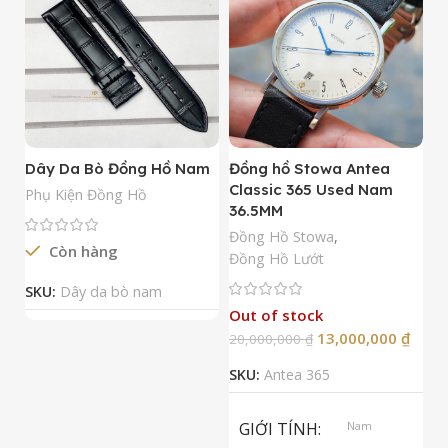
Dây Da Bò Đồng Hồ Nam
Đồng hồ Stowa Antea
Đ
Classic 365 Used Nam
A
Phụ Kiện Đồng Hồ
36.5MM
M
N
Đồng Hồ Stowa
,
Còn hàng
Đ
Đồng Hồ Lướt
Đ
SKU:
Dây da bò nam
Out of stock
13,000,000
₫
20,000,000
₫
2
SKU:
Antea 365
S
GIỚI TÍNH
Nam