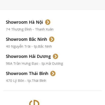
LOẠI KÍNH
Sapphire
LOẠI DÂY
Dây Da
Showroom Hà Nội
74 Thượng Đình - Thanh Xuân
CHẤT LIỆU VỎ
Thép
Không
Gỉ
Showroom Bắc Ninh
40 Nguyễn Trãi - tp.Bắc Ninh
ĐƯỜNG KÍNH
36.5mm
Showroom Hải Dương
CHỐNG NƯỚC
50m
98A Trần Hưng Đạo - tp.Hải Dương
Showroom Thái Bình
TÌNH TRẠNG
Đã qua
sử
470 Lý Bôn - tp.Thái Bình
dụng