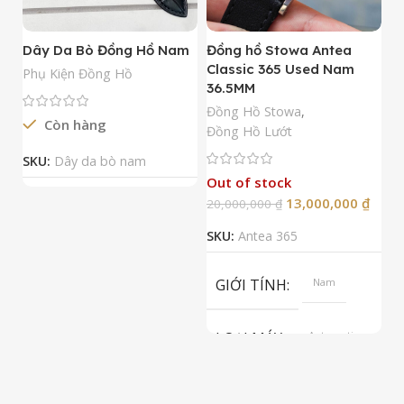
Dây Da Bò Đồng Hồ Nam
Đồng hồ Stowa Antea
Đ
Classic 365 Used Nam
A
Phụ Kiện Đồng Hồ
36.5MM
M
N
Đồng Hồ Stowa
,
Còn hàng
Đ
Đồng Hồ Lướt
Đ
SKU:
Dây da bò nam
Out of stock
13,000,000
₫
20,000,000
₫
2
SKU:
Antea 365
S
GIỚI TÍNH
Nam
LOẠI MÁY
Automatic
ETA 2824-2
Top Grade