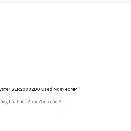
t Oyster SER20002D0 Used Nam 40MM”
*
ường bắt buộc được đánh dấu