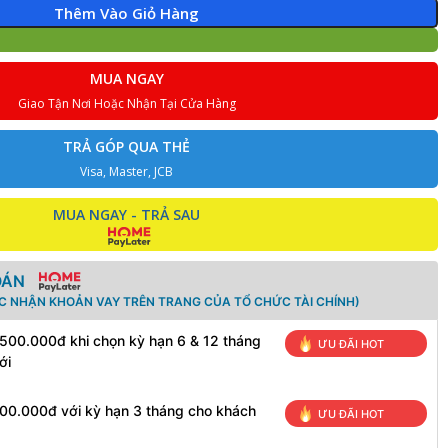
Thêm Vào Giỏ Hàng
MUA NGAY
Giao Tận Nơi Hoặc Nhận Tại Cửa Hàng
TRẢ GÓP QUA THẺ
Visa, Master, JCB
MUA NGAY - TRẢ SAU
OÁN
ÁC NHẬN KHOẢN VAY TRÊN TRANG CỦA TỔ CHỨC TÀI CHÍNH)
 500.000đ khi chọn kỳ hạn 6 & 12 tháng
ƯU ĐÃI HOT
ới
100.000đ với kỳ hạn 3 tháng cho khách
ƯU ĐÃI HOT