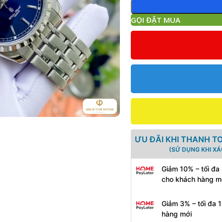
GỌI ĐẶT MUA
ƯU ĐÃI KHI THANH T
(SỬ DỤNG KHI X
Giảm 10% – tối đa
cho khách hàng m
Giảm 3% – tối đa 
hàng mới