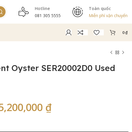
Hotline
Toàn quốc
081 305 5555
Miễn phí vận chuyển
0
₫
ent Oyster SER20002D0 Used
5,200,000
₫