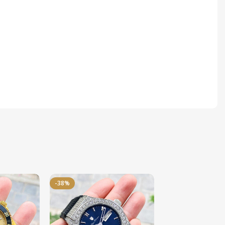
-38%
-50%