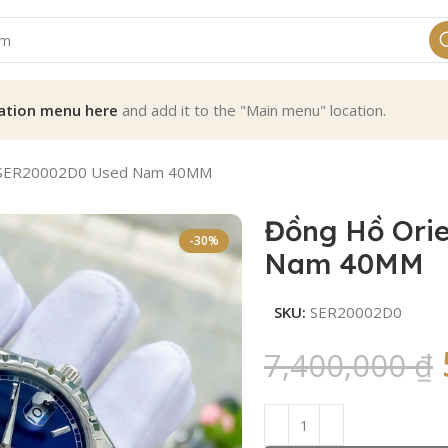
ation menu here
and add it to the "Main menu" location.
r SER20002D0 Used Nam 40MM
Đồng Hồ Ori
-30%
Nam 40MM
SKU:
SER20002D0
7,400,000
₫