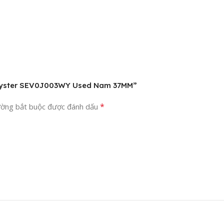
t Oyster SEV0J003WY Used Nam 37MM”
*
ường bắt buộc được đánh dấu