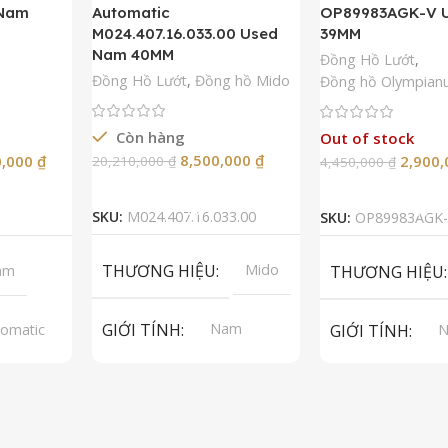
 Nam
Automatic
OP89983AGK-V 
M024.407.16.033.00 Used
39MM
Nam 40MM
Đồng Hồ Lướt
,
Đồng Hồ Lướt
,
Đồng hồ Mido
Đồng hồ Olympian
Còn hàng
Out of stock
8,500,000
₫
0,000
₫
2,900
20,210,000
₫
4,450,000
₫
Thêm Vào Giỏ Hàng
Đọc Tiế
SKU:
M024.407.16.033.00
SKU:
OP89983AGK-
THƯƠNG HIỆU
Mido
am
THƯƠNG HIỆU
GIỚI TÍNH
Nam
omatic
GIỚI TÍNH
A 2824-2
p Grade
LOẠI MÁY
Automatic
LOẠI MÁY
Au
pphire
Sapphire
S