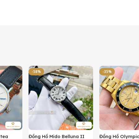
-58%
-35%
ntea
Đồng Hồ Mido Belluna II
Đồng Hồ Olympi