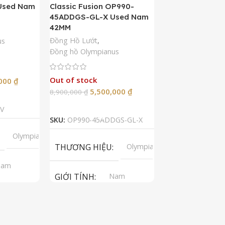
Used Nam
Classic Fusion OP990-
Kamasu Limited 
45ADDGS-GL-X Used Nam
AA0007A09A U
42MM
42MM
Đồng Hồ Lướt
,
Đồng Hồ Lướt
,
Đồ
us
Đồng hồ Olympianus
Còn hàng
Out of stock
5,50
,000
₫
10,900,000
₫
5,500,000
₫
8,900,000
₫
Thêm Vào G
p
Đọc Tiếp
SKU:
RA-AA0007A
V
SKU:
OP990-45ADDGS-GL-X
LOẠI MÁY
A
Olympianus
THƯƠNG HIỆU
Olympianus
GIỚI TÍNH
Nam
GIỚI TÍNH
Nam
LOẠI KÍNH
tomatic
LOẠI MÁY
Automatic
T
apphire