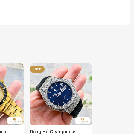
-38%
-50%
anus
Đồng Hồ Olympianus
Đồng Hồ Orient 