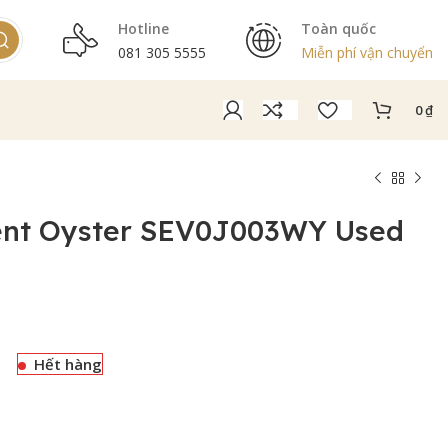
Hotline
Toàn quốc
081 305 5555
Miễn phí vận chuyển
0
₫
ent Oyster SEV0J003WY Used
Hết hàng